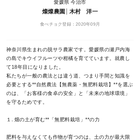
愛媛県 今治市
燦燦農園
木村 洋一
食べチョク登録：2020年09月
神奈川県生まれの脱サラ農家です。愛媛県の瀬戸内海
の島でキウイフルーツや柑橘を育てています。就農し
て18年目になりました。
私たちが一般の農法とは違う道、つまり手間と知識を
必要とする**自然農法【無農薬・無肥料栽培】**を選ぶ
のは、「お客様の食卓の安全」と「未来の地球環境」
を守るためです。
１. 畑の土が育む**「無肥料栽培」**の力
肥料を与えなくても作物が育つのは、土の力が最大限