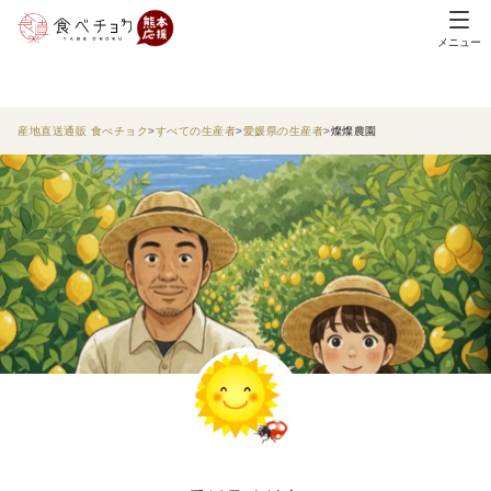
メニュー
産地直送通販 食べチョク
すべての生産者
愛媛県の生産者
燦燦農園