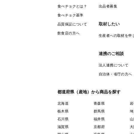
食べチョクとは？
出品者募集
食べチョク基準
取材したい
品質保証について
飲食店の方へ
生産者への取材を申
連携のご相談
法人連携について
自治体・省庁の方へ
都道府県（産地）から商品を探す
北海道
青森県
岩
栃木県
群馬県
埼
石川県
福井県
山
滋賀県
京都府
大