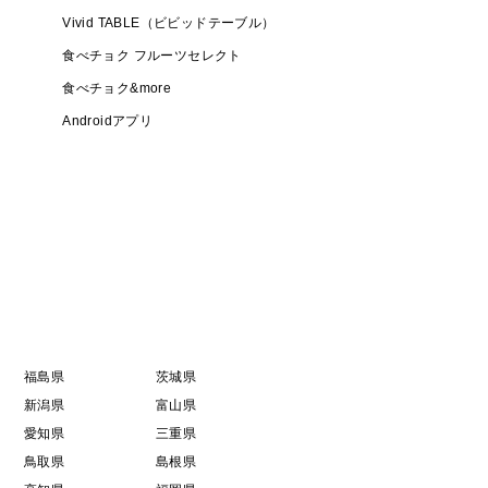
Vivid TABLE（ビビッドテーブル）
食べチョク フルーツセレクト
食べチョク&more
Androidアプリ
福島県
茨城県
新潟県
富山県
愛知県
三重県
鳥取県
島根県