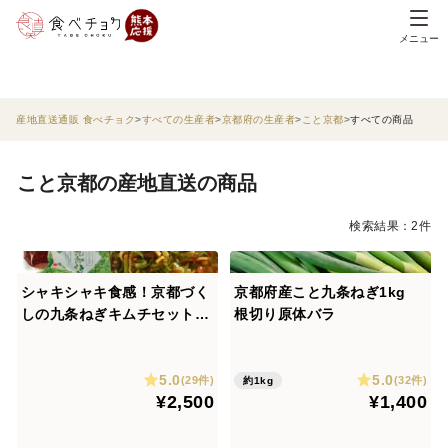
メニュー
産地直送通販 食べチョク
すべての生産者
京都府の生産者
こと京都
すべての商品
こと京都の産地直送の商品
検索結果：2件
シャキシャキ食感！京都づく
京都府産こと九条ねぎ1kg
しの九条ねぎキムチセット
根切り原体バラ
(総量1.5kg)
5.0
5.0
(29件)
(32件)
約1kg
¥2,500
¥1,400