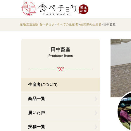
産地直送通販 食べチョク
すべての生産者
佐賀県の生産者
田中畜産
田中畜産
生産者について
商品一覧
届いた声
投稿一覧