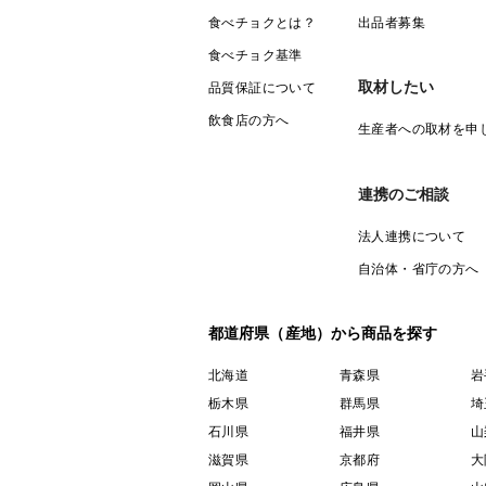
食べチョクとは？
出品者募集
食べチョク基準
取材したい
品質保証について
飲食店の方へ
生産者への取材を申
連携のご相談
法人連携について
自治体・省庁の方へ
都道府県（産地）から商品を探す
北海道
青森県
岩
栃木県
群馬県
埼
石川県
福井県
山
滋賀県
京都府
大