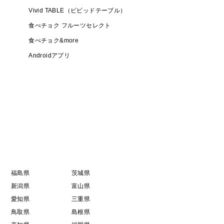
Vivid TABLE（ビビッドテーブル）
食べチョク フルーツセレクト
食べチョク&more
Androidアプリ
福島県
茨城県
新潟県
富山県
愛知県
三重県
鳥取県
島根県