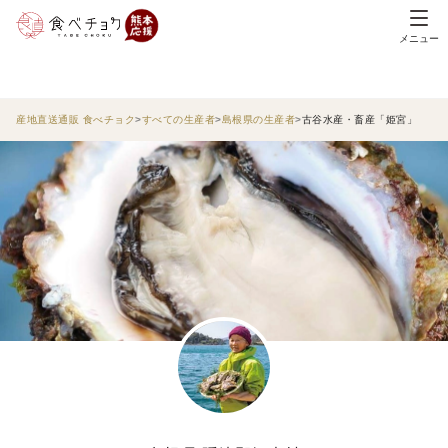
メニュー
産地直送通販 食べチョク
すべての生産者
島根県の生産者
古谷水産・畜産「姫宮」