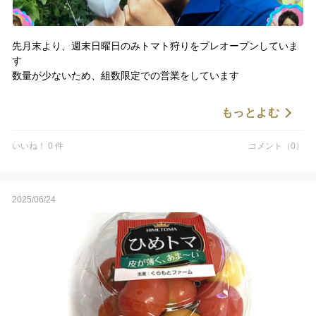
先月末より、週末日曜日のみトマト狩りをプレオープンしていま
す
数量が少ないため、組数限定での営業をしています
とはいえ、ひめトマ、とま王(中玉)、ドルチェイエローに加えて
もっとよむ
今シーズンよりフラガールの栽培も始めました
いいね！ 0 件
コメント（0）
いずれもくらもとファーム独自の栽培方法によってあま~くなって
います
名古屋から車で30分ほどで来れますのでお近くの方はぜひお越し
2025/06/24
ください
(写真はテレビ取材を受けた時のものです)