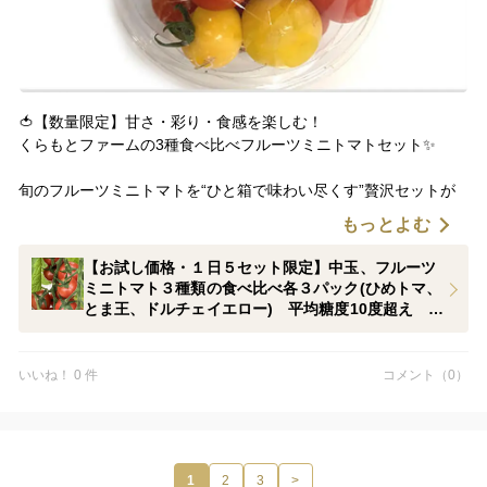
🍅【数量限定】甘さ・彩り・食感を楽しむ！
くらもとファームの3種食べ比べフルーツミニトマトセット✨
旬のフルーツミニトマトを“ひと箱で味わい尽くす”贅沢セットが
登場！
もっとよむ
三重県桑名郡木曽岬町で大切に育てた、個性豊かな３品種を詰め
合わせました🌿
【お試し価格・１日５セット限定】中玉、フルーツ
ミニトマト３種類の食べ比べ各３パック(ひめトマ、
🍅セット内容（例）
とま王、ドルチェイエロー) 平均糖度10度超え ９
🌟 ひめトマ（赤）
パック 独自の栽培技術が生み出す独特の触感と甘
さ
糖度10度超え（※過去実績）、まるでフルーツのような濃厚な甘
さ。
いいね！ 0 件
コメント（0）
皮が驚くほど薄く、口の中ではじける果汁感がクセになる“幻のト
マト”。
🌟 ドルチェイエロー（黄）
1
2
3
>