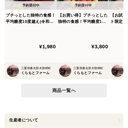
🎁こんな方におすすめ
プチっとした独特の食感！
【お買い得】プチっとした
【お試し
✅ トマトが苦手だったお子さまへの“はじめてのトマト”に
平均糖度10度越え(令和5
独特の食感！平均糖度10
ト限定】
✅ 食卓に彩りを添えたい方に
年12月)完熟フルーツミニ
度越え(令和3年5月)完熟フ
トマト 
✅ 季節の贈り物・お中元・ご自宅用のご褒美に
トマト「ひめトマ」 4パ
ルーツミニトマト「ひめト
え ひめ
旬の今だけの期間限定🍅
ック 人気No.1
マ」 8パック
独自の栽
¥1,980
¥3,800
自然の恵みが詰まった“宝石箱”のようなトマトセット、
独特の触
どうぞこの機会にお楽しみください✨
数量に限りがありますので、お早めにご注文ください📩
三重県桑名郡木曽岬町
三重県桑名郡木曽岬町
くらもとファーム
くらもとファーム
商品一覧へ
生産者について