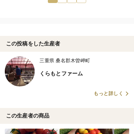
明るい見た目と、さっぱりまろやかな甘みが特徴。
サラダやお弁当にも映える、リピーター続出の人気品種💛
🌟 トマ王（赤・大玉）
トマトらしさと甘みを両立！ジューシーで果肉がぎっしり、
そのままガブリとどうぞ。大人から子どもまで大人気👑
この投稿をした生産者
※収穫状況により比率は前後することがあります すべて完熟状
態でお届け🍅✨
三重県 桑名郡木曽岬町
🌱 栽培へのこだわり
✔ できる限り 有機肥料中心の低化学栽培
くらもとファーム
✔ 水やりは極限まで控えて、トマト本来の甘みを引き出す
✔ 鮮度保持のため、朝採り当日に選別・梱包して発送
もっと詳しく
自然の力を活かし、ひとつひとつ丁寧に育てたからこそ、
一口食べた瞬間に“本物の味”を感じていただけます。
📦お届け・保存方法
この生産者の商品
・クール便にて鮮度そのままお届け🚚
・直射日光を避け、冷蔵庫で保存してください（常温でも熟度が
進みます）