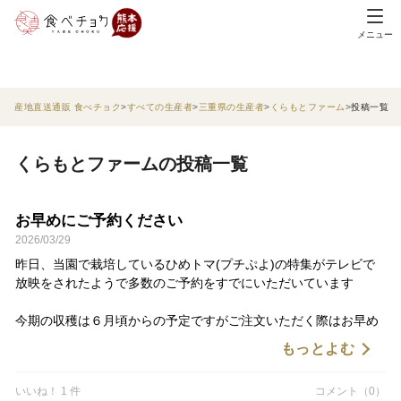
メニュー
産地直送通販 食べチョク
すべての生産者
三重県の生産者
くらもとファーム
投稿一覧
くらもとファームの投稿一覧
お早めにご予約ください
2026/03/29
昨日、当園で栽培しているひめトマ(プチぷよ)の特集がテレビで
放映をされたようで多数のご予約をすでにいただいています
今期の収穫は６月頃からの予定ですがご注文いただく際はお早め
にご予約をお願いします
もっとよむ
いいね！ 1 件
コメント（0）