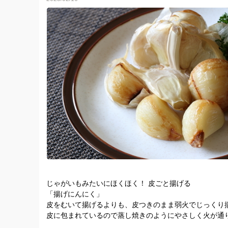
じゃがいもみたいにほくほく！ 皮ごと揚げる
「揚げにんにく」
皮をむいて揚げるよりも、皮つきのまま弱火でじっくり
皮に包まれているので蒸し焼きのようにやさしく火が通
とができるんです
にんにくを丸ごとかたまりのまま揚げるレシピもありま
のまま。
揚げ上がりの状態がわかりやすいのでおすすめ。薄皮は
けむき、根元の軸は切り落とさずついたままで
フライパンににんにくを入れてサラダ油をひたひたにな
がふつふつと出てきたら、弱火にする。
好みでフレッシュのローズマリーなど、ハーブを加える
が出てきたら焦げるまえに取り出し
揚げたてのにんにくの皮を少しめくってみると、ほんの
です。「皮つきのまま食べるのもあり！」
塩をふってほおばると、じゃがいもみたいにほくほくし
ばしさを引き立てています。これはビールがすすみます
じゃがいもみたいにほくほく！ 皮ごと揚げる
是非とも！！！
「揚げにんにく」
皮をむいて揚げるよりも、皮つきのまま弱火でじっくり
皮に包まれているので蒸し焼きのようにやさしく火が通
とができるんです