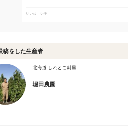
にんにくを丸ごとかたまりのまま揚げるレシピもありま
のまま。
いいね！ 0 件
揚げ上がりの状態がわかりやすいのでおすすめ。薄皮は
けむき、根元の軸は切り落とさずついたままで
フライパンににんにくを入れてサラダ油をひたひたにな
がふつふつと出てきたら、弱火にする。
好みでフレッシュのローズマリーなど、ハーブを加える
が出てきたら焦げるまえに取り出し
投稿をした生産者
揚げたてのにんにくの皮を少しめくってみると、ほんの
です。「皮つきのまま食べるのもあり！」
塩をふってほおばると、じゃがいもみたいにほくほくし
北海道 しれとこ斜里
ばしさを引き立てています。これはビールがすすみます
是非とも！！！
堀田農園