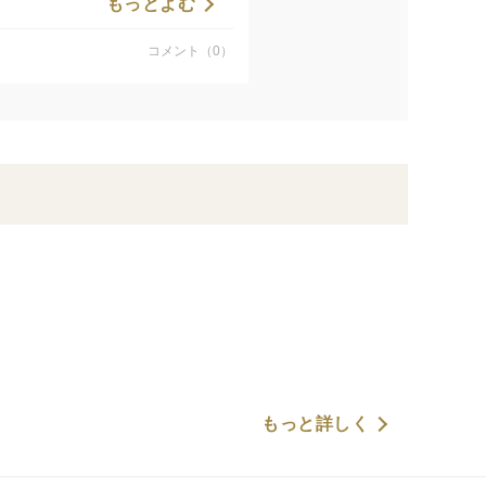
もっとよむ
すが、1片ずつバラしてあるのでそ
コメント（0）
外側の乾いてかたくなった部分だ
るまで注ぎ、中火にかける。気泡
と香りがつきます。ハーブは香り
り焦げ目がついていて美味しそう
て甘い……。パリパリした皮も香
！
もっと詳しく