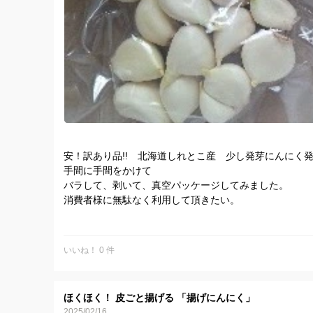
安！訳あり品!! 北海道しれとこ産 少し発芽にんにく
手間に手間をかけて
バラして、剥いて、真空パッケージしてみました。
消費者様に無駄なく利用して頂きたい。
ニンニクをわざわざバラにしたものです！！バラして、
した。
いいね！ 0 件
保存の場合は冷凍庫で、真空パッケージなのでそのまま
おすすめの召し上がり方
ほくほく！ 皮ごと揚げる 「揚げにんにく」
2025/02/16