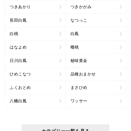
つきあかり
つきかがみ
長田白鳳
なつっこ
白桃
白鳳
はなよめ
蟠桃
日川白鳳
秘味黄金
ひめこなつ
品種おまかせ
ふくおとめ
まさひめ
八幡白鳳
ワッサー