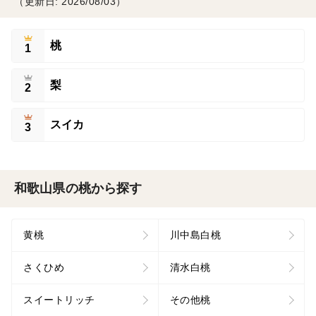
（更新日: 2026/08/03）
桃
1
梨
2
スイカ
3
和歌山県の桃から探す
黄桃
川中島白桃
さくひめ
清水白桃
スイートリッチ
その他桃