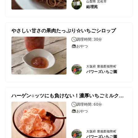
山梨県 北杜市
結理苑
やさしい甘さの果肉たっぷり☆いちごシロップ
調理時間: 30分
おやつ
大阪府 豊能郡能勢町
パワーズいちご園
ハーゲン○ッツにも負けない！濃厚いちごミルクアイスクリーム
調理時間: 60分
おやつ
大阪府 豊能郡能勢町
パワーズいちご園