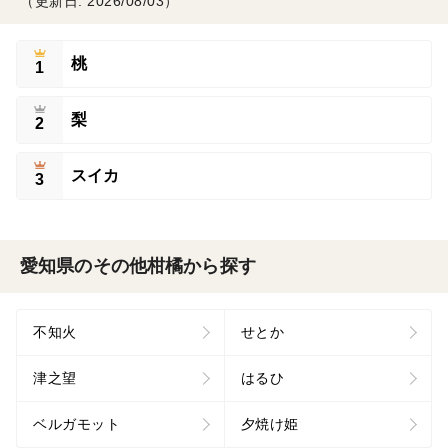
（更新日: 2026/08/03）
桃
1
梨
2
スイカ
3
愛知県のその他柑橘から探す
不知火
せとか
津之望
はるひ
ベルガモット
夕焼け姫