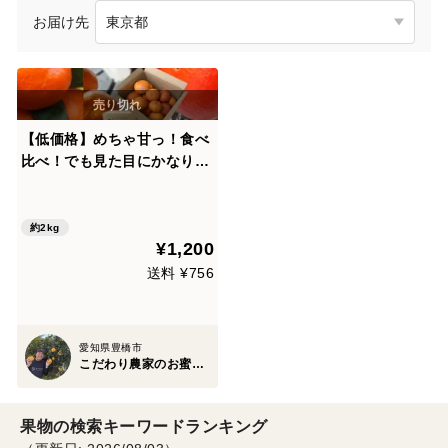
お届け先
【低価格】めちゃ甘っ！食べ
比べ！でも見た目にかなり難
あり！味はピカイチ！見た目
を気にされない方限定！品種
ミックス！生産者と消費者を
約2kg
¥1,200
マッチング！ダブル応援みか
ん 訳あり 約2kg入【商品
送料 ¥756
番号3001】
愛知県豊橋市
こだわり農家のお蜜柑屋食べﾁｮｸ店
果物の検索キーワードランキング