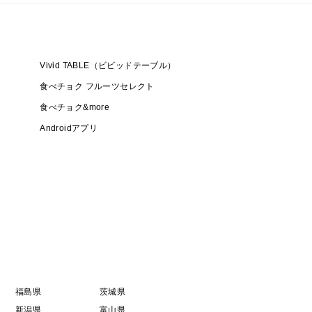
Vivid TABLE（ビビッドテーブル）
食べチョク フルーツセレクト
食べチョク&more
Androidアプリ
福島県
茨城県
新潟県
富山県