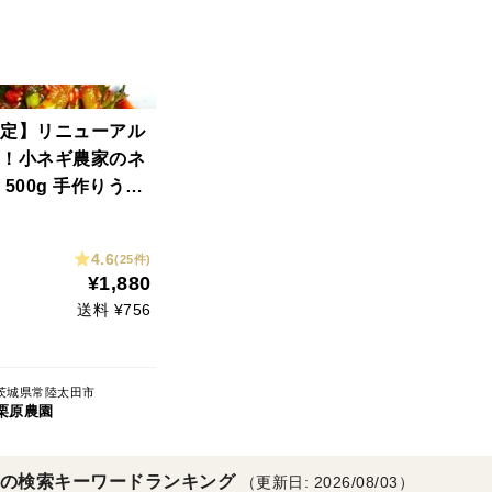
定】リニューアル
！小ネギ農家のネ
500g 手作りうま
無添加ご飯のおか
のおつまみに！焼
4.6
(25件)
けご飯、納豆にと
¥1,880
ます！
送料 ¥756
茨城県常陸太田市
栗原農園
の検索キーワードランキング
（更新日: 2026/08/03）