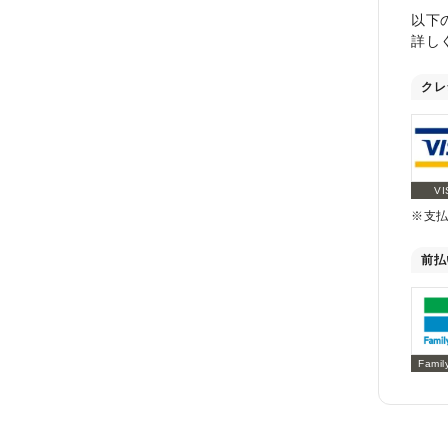
以下
詳し
クレ
VI
※支
前払
Famil