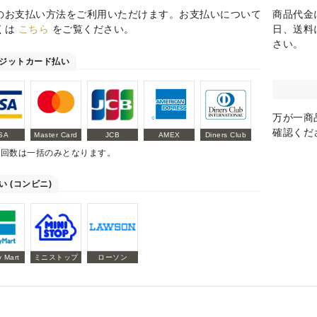
のお支払い方法をご利用いただけます。お支払いについて
商品代金
くは
こちら
をご覧ください。
日、送料
さい。
ジットカード払い
万が一商
確認くだ
SA
Master Card
JCB
AMEX
Diners Club
払回数は一括のみとなります。
い (コンビニ)
y Mart
ミニストップ
ローソン