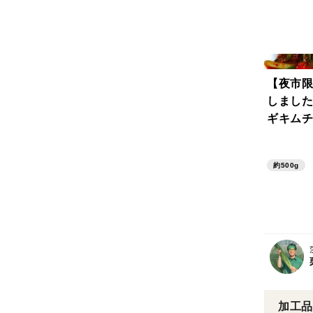
【夜市限
しました
ギキムチ 
味調味料
ず、お酒
約500g
肉、卵か
ても合い
加工品