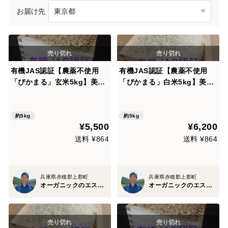
お届け先
有機JAS認証【農薬不使用
有機JAS認証【農薬不使用
「ぴかまる」玄米5kg】美味
「ぴかまる」白米5kg】美味
しくもちもち柔らか 2025年
しくもちもち柔らか 2025年
兵庫県産「タガメの里・自然
兵庫県産「タガメの里・自然
米」
米」
約5kg
約5kg
¥5,500
¥6,200
送料 ¥864
送料 ¥864
兵庫県赤穂郡上郡町
兵庫県赤穂郡上郡町
オーガニックのエスエスファーム
オーガニックのエスエスファーム