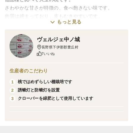
さわやかな甘さが特徴の、食べ飽きない味です。
肉質は締まっており、皮もむきやすいです。
もっと見る
日持ちがします。
ご贈答用にどうぞ。
ヴェルジェ中ノ城
玉数、納期はお任せでお願いします。
長野県下伊那郡豊丘村
当園では、糖度によるランク分けを行なっておりません
7いいね
ので、高糖度品が含まれます。
果肉が軟らかい桃をお好みの方にはお勧めしません。
生産者のこだわり
なお、宛先地域は、北海道、沖縄、離島を除く国内に限
桃ではめずらしい棚栽培です
1
定させていただきます。
誘蛾灯と防蛾灯を設置
2
クローバーを緑肥として使用しています
3