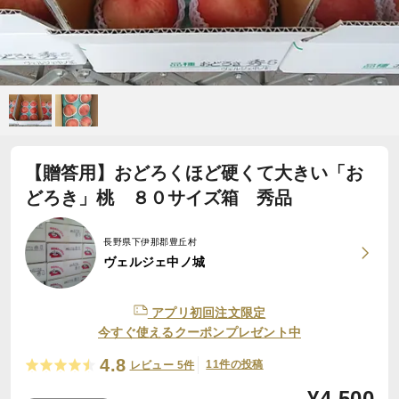
【贈答用】おどろくほど硬くて大きい「お
どろき」桃 ８０サイズ箱 秀品
長野県下伊那郡豊丘村
ヴェルジェ中ノ城
アプリ初回注文限定
今すぐ使えるクーポンプレゼント中
4.8
11件の投稿
レビュー 5件
¥
4,500