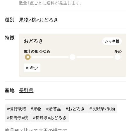
数量1点ごとに送料が発生します。
種別
果物
桃
おどろき
特徴
おどろき
シャキ桃
果汁の量 少なめ
多め
# 希少
産地
長野県
慣行栽培
果物
贈答品
おどろき
長野県x果物
長野県x桃
長野県xおどろき
他品種と比べて大玉の桃です。