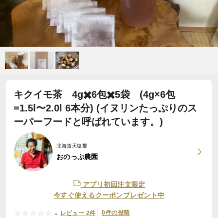
キクイモ茶 4g✖️6包✖️5袋 (4g×6包
=1.5l〜2.0l 6本分) (イヌリンたっぷりのス
ーパーフードと呼ばれています。)
北海道天塩郡
おのっぷ農園
アプリ初回注文限定
今すぐ使えるクーポンプレゼント中
-
0件の投稿
レビュー 2件