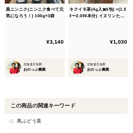
黒ニンニク(ニンニク食べて元
キクイモ茶(4g入✖️6包) =(1.5
気になろう！) 100g×3袋
ℓ〜2.0ℓ6本分) イヌリンたっ
ぷりで腸内環境を整のえるス
ーパーフードと言われてま
す！
¥3,140
¥1,030
北海道天塩郡
北海道天塩郡
おのっぷ農園
おのっぷ農園
この商品の関連キーワード
馬ぶどう茶