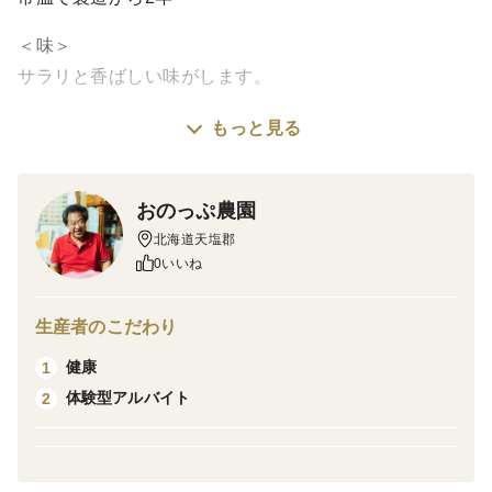
＜味＞
サラリと香ばしい味がします。
もっと見る
＜栽培のこだわり＞
菊芋は世界三大スーパーフードの一つとされています。
菊芋の成分をお茶に凝縮し
おのっぷ農園
気楽に飲めるようになりました。
北海道天塩郡
平成18年菊芋畑のJAS認証を受けました。
0いいね
＜産地の特徴＞
生産者のこだわり
我町は酪農専門地帯で自分も牛を飼っています。そこで
健康
1
生産される牛糞を使い循環型の有機農業を
体験型アルバイト
2
めざしています。
＜品種など＞