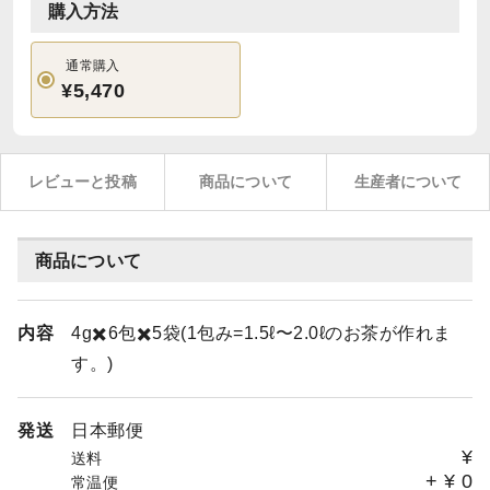
購入方法
通常購入
¥5,470
レビューと投稿
商品について
生産者について
商品について
内容
4g✖️6包✖️5袋(1包み=1.5ℓ〜2.0ℓのお茶が作れま
す。)
発送
日本郵便
¥
送料
+
¥
0
常温便