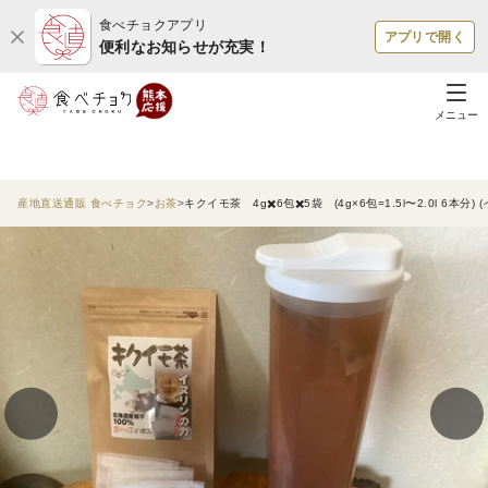
食べチョクアプリ
アプリで開く
便利なお知らせが充実！
メニュー
産地直送通販 食べチョク
お茶
キクイモ茶 4g✖️6包✖️5袋 (4g×6包=1.5l〜2.0l 