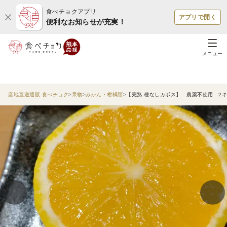
食べチョクアプリ
アプリで開く
便利なお知らせが充実！
メニュー
産地直送通販 食べチョク
果物
みかん・柑橘類
【完熟 種なしカボス】 農薬不使用 2