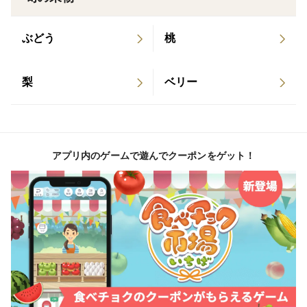
＜産地の特徴＞
大分特産 全国生産量の90%以上
ぶどう
桃
＜品種など＞
梨
ベリー
通常のかぼすとは違い種がほぼ入らない品種になりま
す。
生産量が非常に少ないので県内でも販売が限られていま
す。(稀に種が入る場合もございます)
アプリ内のゲームで遊んでクーポンをゲット！
皮が普通のカボスより薄いので、ハチミツ漬けなどにも
おすすめです。
サイズは普通のカボスより小さくなります。
カボスは柚子やスダチと同じ香酸柑橘になります。
クエン酸含有量が柑橘トップでレモンの倍あります。
販売期間12月頃まで。（無くなり次第終了します）
また時期により果皮の色が変わります。