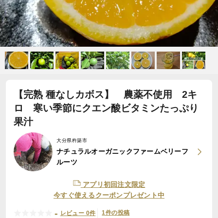
【完熟 種なしカボス】 農薬不使用 2キ
ロ 寒い季節にクエン酸ビタミンたっぷり
果汁
大分県杵築市
ナチュラルオーガニックファームベリーフ
ルーツ
アプリ初回注文限定
今すぐ使えるクーポンプレゼント中
-
1件の投稿
レビュー 0件