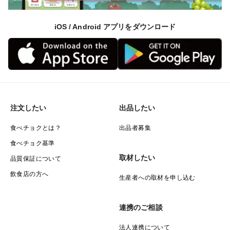
10月中旬頃まで緑
それ以降は段々と黄色く色付いてまいります。
iOS / Android アプリをダウンロード
完熟カボスは黄色になります。
注文したい
出品したい
食べチョクとは？
出品者募集
食べチョク基準
取材したい
品質保証について
飲食店の方へ
生産者への取材を申し込む
連携のご相談
法人連携について