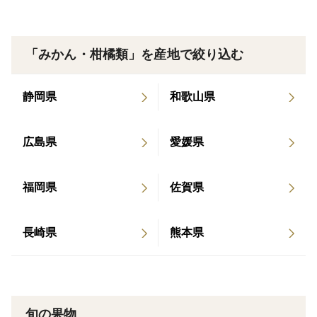
す。
きつい酸味ではなくまろやかな酸味が特徴です。
「みかん・柑橘類」を産地で絞り込む
＜栽培のこだわり＞
農薬不使用・無肥料・除草剤不使用栽培歴11年～15
静岡県
和歌山県
年
除草は草刈り機、手刈りのみで通路などすべての場所で
広島県
愛媛県
除草剤は使っておりません。
福岡県
佐賀県
≪発送について≫
常時在庫はありません。
注文をいただいてから収穫をし、新鮮な状態でお届けし
長崎県
熊本県
ます。
天候により発送が遅れる場合がございます
旬の果物