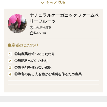
もっと見る
す。
果汁量は普通のカボスよりも多く、とてもジューシーで
ナチュラルオーガニックファームベ
皮も薄くそのままハチミツ漬けなどにも適しています。
リーフルーツ
(種なしの品種ですが、数個入る場合もあります）
大分県杵築市
農薬不使用で防腐剤も使っていないので皮の栄養もまる
31いいね
ごと食せます。
生産者のこだわり
和にも洋にもレモンと同じように使えます。
◎無農薬栽培へのこだわり
1
飲用にしても酸味がまろやかなので、飲みやすい柑橘で
◎無肥料へのこだわり
2
す。
◎除草剤を使わない選択
3
ビタミンCも豊富でこれからの季節の免疫力アップに自
◎障害のある人も働ける場所を作るため農業
4
然な食材で体に取り入れてください。
カリウムも100gあたり140㎎含まれています。
＜味＞
クエン酸量が柑橘トップクラスでレモンの２倍ありま