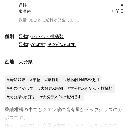
¥
送料
+
¥
0
常温便
数量1点ごとに送料が発生します。
種別
果物
みかん・柑橘類
果物
かぼす
その他かぼす
産地
大分県
自然栽培
果物
家庭用
動物性堆肥不使用
その他かぼす
大分県x果物
大分県xみかん・柑橘類
大分県xかぼす
大分県xその他かぼす
香酸柑橘の中でもクエン酸の含有量がトップクラスのカ
ボスです。
種なしカボスは生産量が非常に少なく、とても希少で