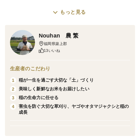
もっと見る
福岡の県産米「夢つくし」は、控えめな粘りと柔らか食
感が自慢です。
Nouhan 農 繁
県外ではあまり出回らない希少品種、福岡県独自のお米
福岡県築上郡
です。
13いいね
福岡県での知名度は抜群で、かつもっとも食べられてい
生産者のこだわり
るお米のひとつです。
稲が一生を過ごす大切な「土」づくり
1
美味しく新鮮なお米をお届けしたい
2
日本穀物検定協会の評価で、福岡県産米として3年連続
稲の生命力に任せる
3
「特Ａ」を獲得したこともある実力派です。
害虫を防ぐ大切な草刈り、ヤゴやオタマジャクシと稲の
4
成長
美味しいお米の代表「コシヒカリ」と逞しく丈夫に育つ
「キヌヒカリ」の交配で生まれ、両品種の良い特性を
しっかり受け継いだ良食味米として誕生しました。