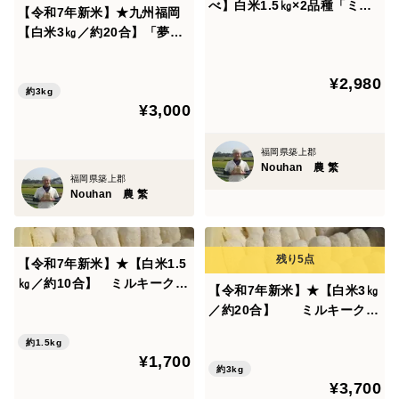
べ】白米1.5㎏×2品種「ミル
【令和7年新米】★九州福岡
キークイーン」「夢つくし」
【白米3㎏／約20合】「夢つ
九州福岡県東海岸の築上町（ちくじょうまち）の小さな
令和7年福岡県産
くし」上品な甘みと柔らか食
農家です。
感【農家直販直売】特産ご家
¥2,980
庭用
特別栽培米や季節の野菜を栽培、直販しています。
約3kg
¥3,000
大量生産はできませんが、一つ一つ大切に育てお届けし
ます。
福岡県築上郡
Nouhan 農 繁
福岡県築上郡
【九州福岡お米農家直販直売】
Nouhan 農 繁
【令和7年新米】★【白米1.5
㎏／約10合】 ミルキークイ
【令和7年新米】★【白米3㎏
ーン お米好きにオススメの希
／約20合】 ミルキークイ
少品種！【九州福岡のお米農
ーン お米好きにオススメの希
家直販】お試し
約1.5kg
少品種！【九州福岡のお米農
¥1,700
家直販】お弁当
約3kg
¥3,700