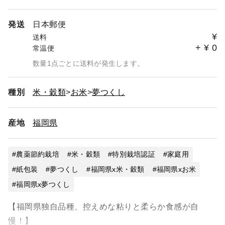
発送
日本郵便
¥
送料
+
¥
0
常温便
数量1点ごとに送料が発生します。
種別
米・穀類
お米
夢つくし
産地
福岡県
農薬節約栽培
米・穀類
特別栽培認証
家庭用
紙包装
夢つくし
福岡県x米・穀類
福岡県xお米
福岡県x夢つくし
【福岡県独自品種、控えめな粘りと柔らか食感が自
慢！】