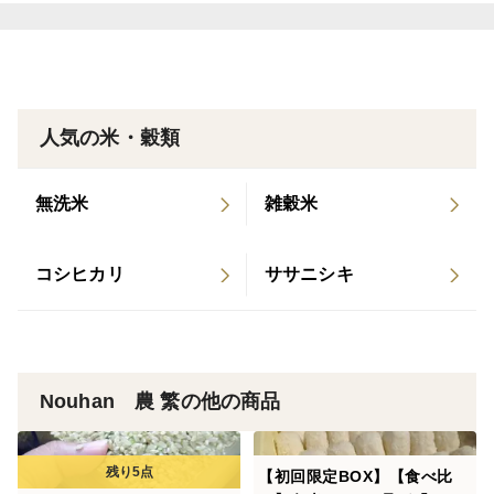
「夢つくし」の由来は、「夢」に「未来への夢と希望」
という意味を、そして「つくし」には北部九州の古い地
名「筑紫（つくし）の国」と「誠意・親切をつくす」の
人気の米・穀類
意味がこめられています。
無洗米
雑穀米
「夢つくし」は光沢があり、ふっくらと柔らかく上品な
甘さがある食べやすいお米です。
コシヒカリ
ササニシキ
あっさりとしたお米ですので、ご飯のお供と一緒にバク
バクと箸が進み、お代わり間違いありませんよ！
Nouhan 農 繁の他の商品
ご飯党の方には是非ともお勧めしたいお米です。
【初回限定BOX】【食べ比
ご注文を受け付けてから精米いたしますので新鮮です。