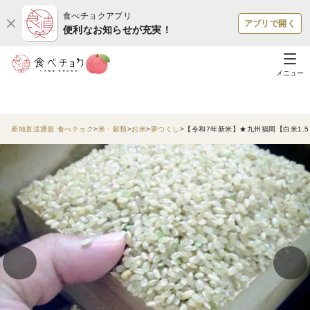
食べチョクアプリ
アプリで開く
便利なお知らせが充実！
メニュー
産地直送通販 食べチョク
米・穀類
お米
夢つくし
【令和7年新米】★九州福岡【白米1.