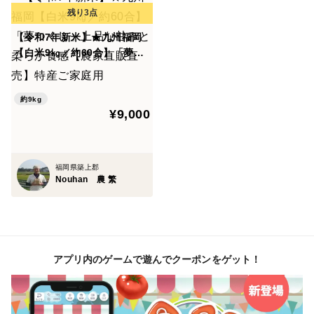
【令和7年新米】★九州福岡
【白米9㎏／約60合】「夢つ
くし」上品な甘みと柔らか食
感【農家直販直売】特産ご家
庭用
約9kg
¥9,000
福岡県築上郡
Nouhan 農 繁
アプリ内のゲームで遊んでクーポンをゲット！