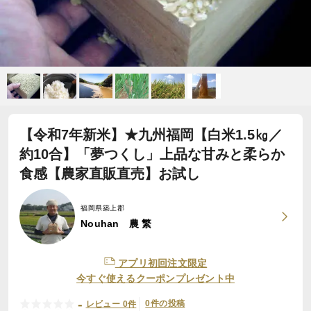
【令和7年新米】★九州福岡【白米1.5㎏／
約10合】「夢つくし」上品な甘みと柔らか
食感【農家直販直売】お試し
福岡県築上郡
Nouhan 農 繁
アプリ初回注文限定
今すぐ使えるクーポンプレゼント中
-
0件の投稿
レビュー 0件