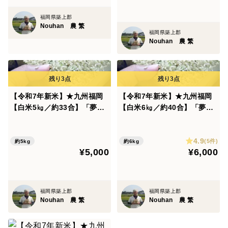
福岡県築上郡
Nouhan 農 繁
福岡県築上郡
Nouhan 農 繁
【令和7年新米】★九州福岡
【令和7年新米】★九州福岡
【白米5㎏／約33合】「夢つ
【白米6㎏／約40合】「夢つ
くし」上品な甘みと柔らか食
くし」上品な甘みと柔らか食
感【農家直販直売】特産ご家
感【農家直販直売】特産ご家
4.9
庭用
庭用
(5件)
約5kg
約6kg
¥5,000
¥6,000
福岡県築上郡
福岡県築上郡
Nouhan 農 繁
Nouhan 農 繁