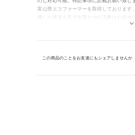
のし対応可能。特記事項に記載お願い致し
富山県エコファーマーを取得しております
穫した状況を見て出荷なので玉数はお任せ
ください。
樹上で熟してから収穫を行っておりますの
日以内にお召し上がりください。
この商品のことをお友達にもシェアしませんか
三枚目の写真は10玉サイズです。玉数が減
＜品種別:味＞赤宝（せきほう）また来年
に広がります。
暁星(ぎょうせい） また来年 硬めです
ジュースを彷彿とさせる果汁満載。
あかつき また来年 あっさりと軽い食感