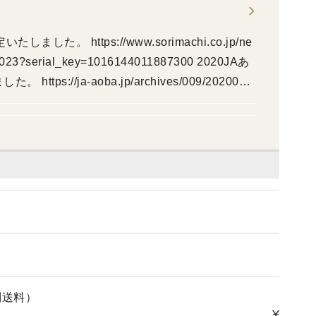
た。 https://www.sorimachi.co.jp/ne
2023?serial_key=1016144011887300 2020JAあ
://ja-aoba.jp/archives/009/202007/p
別送料）
¥