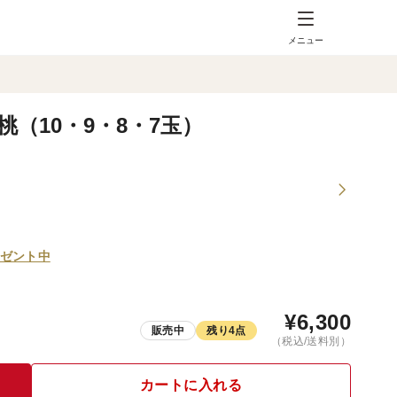
メニュー
（10・9・8・7玉）
ゼント中
¥
6,300
販売中
残り4点
（税込/送料別）
カートに入れる