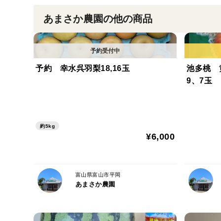
あまさか農園の他の商品
予約 幸水呉羽梨18,16玉
池多桃 
9、7玉
約5kg
¥6,000
富山県富山市平岡
あまさか農園