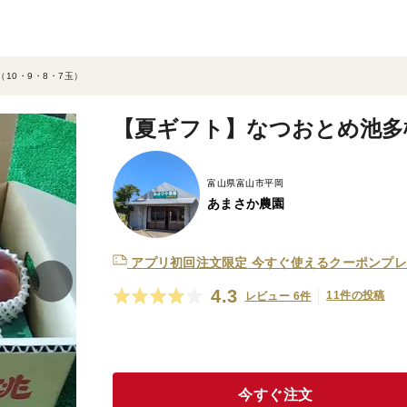
10・9・8・7玉）
【夏ギフト】なつおとめ池多桃
富山県富山市平岡
あまさか農園
アプリ初回注文限定
今すぐ使えるクーポンプレ
4.3
11件の投稿
レビュー 6件
今すぐ注文