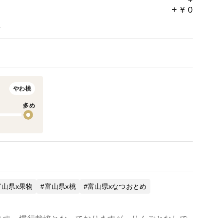
+
¥
0
。
やわ桃
多め
富山県x果物
富山県x桃
富山県xなつおとめ