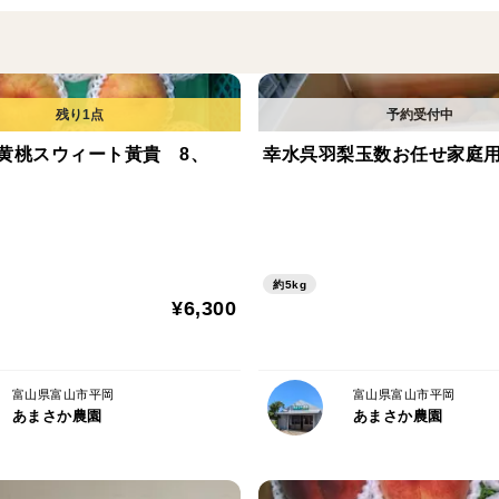
なつおとめ 販売中パリパリの硬さ 肉厚
す。
＜栽培のこだわり＞有機質肥料１００％使
味の濃い桃になります。
黄桃スウィート黃貴 8、
幸水呉羽梨玉数お任せ家庭
＜産地の特徴＞
赤土で山の豊かな土壌で栽培しております
ります。
約5kg
¥6,300
富山県富山市平岡
富山県富山市平岡
あまさか農園
あまさか農園