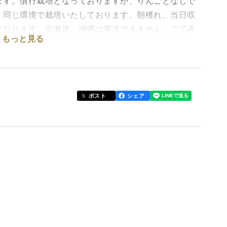
ます。慣行栽培となっておりますが、りんごとなしで
。同じ環境で栽培いたしております。朝穫れ、当日収
になります。北海道、沖縄は発送できません。ご了承
もっと見る
で、商品が到着致しましたら、すぐに開封し、２、３
ポスト
シェア
る事に大玉になっていきます。
 果肉がしっかりとして、噛むほどに桃の風味が口の中
。この暁星は硬めです。 深い味わいで、ネクター
。香り高く桃果汁が口いっぱいに広がります。