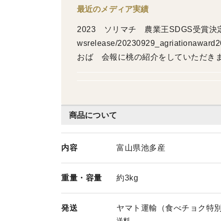
最近のメディア実績
2023 ソリマチ 農業王SDGS受賞決定いたしまし
wsrelease/20230929_agriationaward
おば 会報に桃の紹介をしていただきました。 https
etitaoba010.pdf
商品について
内容
富山県池多産
重量・
容量
約3kg
発送
ヤマト運輸（食べチョク特
送料