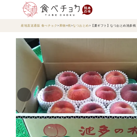
産地直送通販 食べチョク
果物
桃
なつおとめ
【夏ギフト】なつおとめ池多桃（