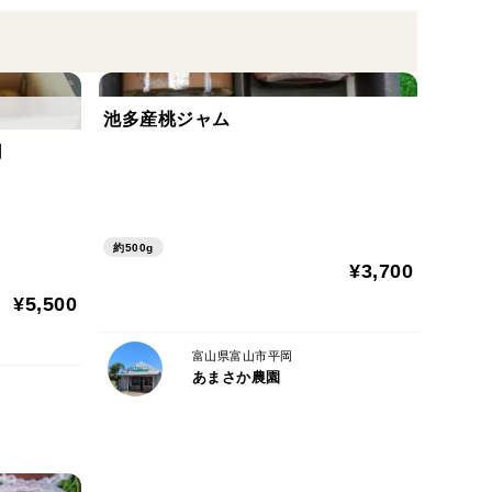
で食べ応えたっぷり。あまさか農園自慢の品種で
用。赤土で山の土壌にプラスして
池多産桃ジャム
用
。里山の高台なので、太陽に近く気温差で桃は甘く実
約500g
¥3,700
¥5,500
富山県富山市平岡
あまさか農園