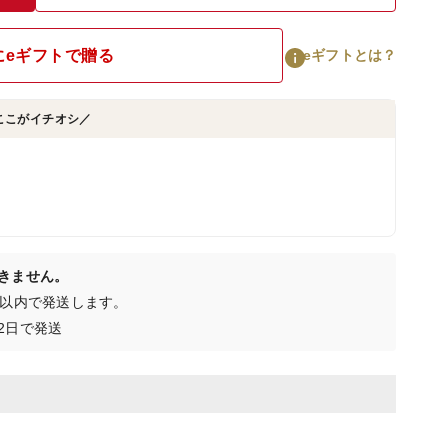
にeギフトで贈る
eギフトとは？
ここがイチオシ／
きません。
日以内で発送します。
2日で発送