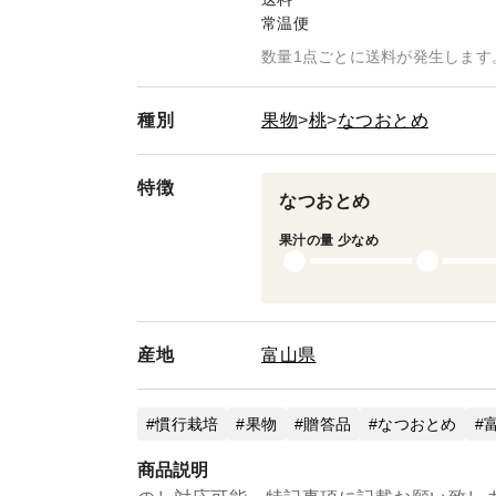
常温便
数量1点ごとに送料が発生します
種別
果物
桃
なつおとめ
特徴
なつおとめ
果汁の量 少なめ
産地
富山県
慣行栽培
果物
贈答品
なつおとめ
商品説明