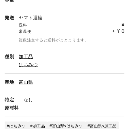
容量
発送
ヤマト運輸
¥
送料
+
¥
0
常温便
複数注文すると送料がまとまります。
種別
加工品
はちみつ
産地
富山県
特定
なし
原材料
はちみつ
加工品
富山県xはちみつ
富山県x加工品