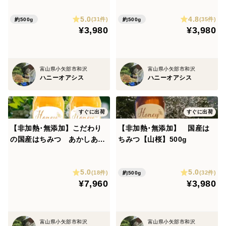
に！
5.0
4.8
(31件)
(35件)
約500g
約500g
¥3,980
¥3,980
富山県小矢部市和沢
富山県小矢部市和沢
ハニーオアシス
ハニーオアシス
すぐに出荷
すぐに出荷
【非加熱･無添加】こだわり
【非加熱･無添加】 国産は
の国産はちみつ あかしあ
ちみつ【山桜】500g
500g ２本セット
5.0
5.0
(18件)
(32件)
約500g
¥7,960
¥3,980
富山県小矢部市和沢
富山県小矢部市和沢