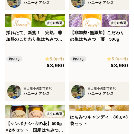
ハニーオアシス
ハニーオアシス
すぐに出荷
すぐに出荷
採れたて、新蜜！ 完熟、非
【非加熱･無添加】こだわり
加熱のこだわり生はちみつ
の生はちみつ 藤 500g
希少な柿 500g クセがなく
フルーティな甘さ
5.0
5.0
(9件)
(20件)
約500g
約500g
¥3,980
¥3,980
富山県小矢部市和沢
富山県小矢部市和沢
ハニーオアシス
ハニーオアシス
すぐに出荷
はちみつキャンディ 80ｇ×3
【ケンポナシ･卯の花】500g
袋セット
×2本セット 国産はちみつ