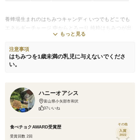
養蜂場生まれのはちみつキャンディ いつでもどこでも
エネルギーチャージ 中からとろーり 純粋はちみつが出
もっと見る
てきます。お得な10袋セット
注意事項
はちみつを1歳未満の乳児に与えないでくださ
い。
ハニーオアシス
富山県小矢部市和沢
37いいね
その他
食べチョクAWARD受賞歴
受賞回数 2回