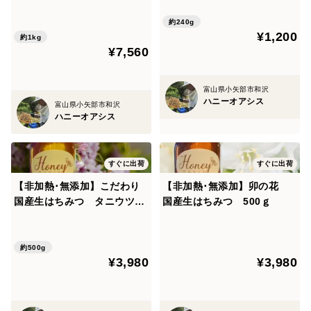
【非加熱･無添加】
約240g
¥1,200
約1kg
¥7,560
富山県小矢部市和沢
ハニーオアシス
富山県小矢部市和沢
ハニーオアシス
すぐに出荷
すぐに出荷
【非加熱･無添加】こだわり
【非加熱･無添加】卯の花
国産生はちみつ タニウツ
国産生はちみつ 500ｇ
ギ 500g
約500g
¥3,980
¥3,980