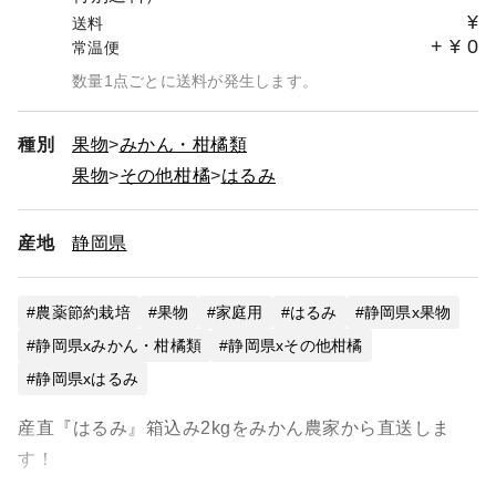
¥
送料
+
¥
0
常温便
数量1点ごとに送料が発生します。
種別
果物
みかん・柑橘類
果物
その他柑橘
はるみ
産地
静岡県
農薬節約栽培
果物
家庭用
はるみ
静岡県x果物
静岡県xみかん・柑橘類
静岡県xその他柑橘
静岡県xはるみ
産直『はるみ』箱込み2kgをみかん農家から直送しま
す！