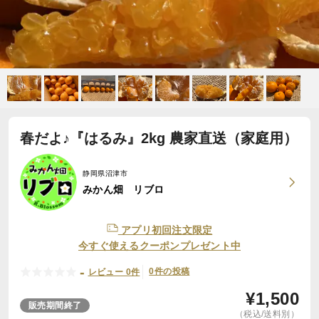
春だよ♪『はるみ』2kg 農家直送（家庭用）
静岡県沼津市
みかん畑 リブロ
アプリ初回注文限定
今すぐ使えるクーポンプレゼント中
-
0件の投稿
レビュー 0件
¥
1,500
販売期間終了
（税込/送料別）