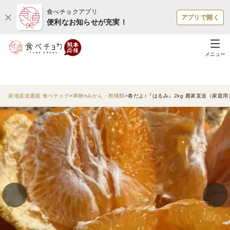
食べチョクアプリ
アプリで開く
便利なお知らせが充実！
メニュー
産地直送通販 食べチョク
果物
みかん・柑橘類
春だよ♪『はるみ』2kg 農家直送（家庭用