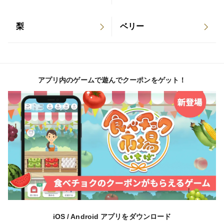
す。
クロネコメンバーズの方はヤマトからの配送通知メール
梨
ベリー
でご希望の時間を指定して下さい。
※こちらからは日にち指定、時間指定はいたしません。
※日にち変更した方は配送会社保管の為、傷みます！！
アプリ内のゲームで遊んでクーポンをゲット！
♦︎生物なので発送前に1つずつ手に取り目視し丁寧に検品
して箱詰めしていますが配送中に痛む場合もあります。
ご理解、ご納得された方だけご購入をお願いいたしま
す。
♦︎購入後のクレームやキャンセルは、受け付けません。
ご納得されてから、ご購入をお願いいたします。
iOS / Android アプリをダウンロード