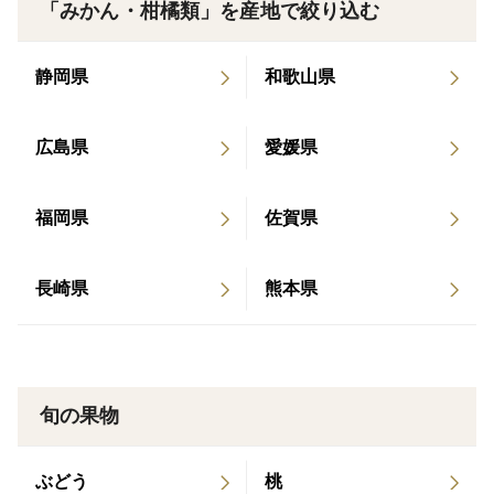
「みかん・柑橘類」を産地で絞り込む
⚪︎サイズ：SS〜3L混合
⚪︎箱込み2kg
⚪︎保存方法：冷蔵庫の野菜室で保存して下さい。
静岡県
和歌山県
はるみはデリケートな品種です！！キズ、シミがついて
広島県
愛媛県
いる物が入っている場合がある為、訳あり家庭用でお安
くお届けします。
福岡県
佐賀県
長崎県
熊本県
⚠️注意事項⚠️
♦︎宅配ボックス受取りの方はその日のうちに忘れずに取
り出してください！
はるみは生物です！甘いはるみは傷みが早いです！
旬の果物
♦︎日にち指定、時間指定はお断りさせていただきおりま
ぶどう
桃