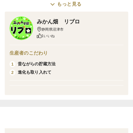
もっと見る
品種の特徴
【はるみ】は「清美タンゴール」と「ポンカン」との交
みかん畑 リブロ
配によって生まれた新品種です！
静岡県沼津市
この組合せは人気のデコポン（不知火）と同じで「デコ
1いいね
ポン」の妹みたいな感じです☆
生産者のこだわり
特徴としては、皮が薄く柔らかいため手で剥きやすく、
ジョウノウも薄くそのままでも食べられます。また果肉
昔ながらの貯蔵方法
1
はジューシーな割りに一粒一粒がしっかりしていて果汁
進化も取り入れて
2
が滴るようなことはあまり無く、食べるとプチプチと舌
に感じられます。味はポンカンなどより甘味酸味共に濃
く感じられます。
是非食べてみて下さい！
容量