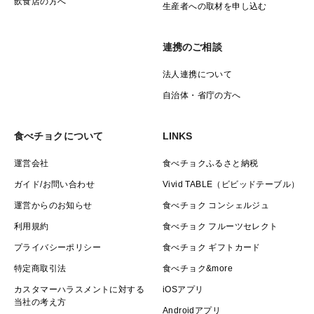
飲食店の方へ
生産者への取材を申し込む
個人的な見解としては粘りが少なく、あっさりしている
のでとても食べやすく消化に良く、朝食や夜遅い時間に
連携のご相談
食べても胃腸がもたれなかったことにビックリしまし
た！！
法人連携について
自治体・省庁の方へ
さらにどんな料理とも合い、さっぱりしているので食べ
飽きることもなく、特に味の濃くない和食に良く合いま
食べチョクについて
LINKS
す。
運営会社
食べチョクふるさと納税
ガイド/お問い合わせ
Vivid TABLE（ビビッドテーブル）
運営からのお知らせ
食べチョク コンシェルジュ
利用規約
食べチョク フルーツセレクト
プライバシーポリシー
食べチョク ギフトカード
特定商取引法
食べチョク&more
カスタマーハラスメントに対する
iOSアプリ
当社の考え方
Androidアプリ