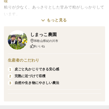
味
粘りが少なく、あっさりとした甘みで粒がしっかりして
います。
もっと見る
すし飯、チャーハン、ピラフ、カレーや丼ものに最適！
さっぱりとしてどんなおかずも引き立てる、名脇役です
しまっこ農園
☆
和歌山県紀の川市
6いいね
冷めても固くならず、食べ飽きません。
お弁当のご飯や、おにぎりにもピッタリ！
生産者のこだわり
噛めば噛むほど広がる優しい甘さ。
消化や吸収も穏やかで体への負担が少ないこともうれし
皮ごと丸かじりできる安心感
1
いポイントです！
完熟に近づけて収穫
2
自然や生き物にやさしい農法
3
栽培・生産のこだわり
和歌山県和歌山市の田んぼで、農薬・肥料・除草剤を使
用せずに丁寧に育てました。