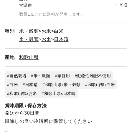
+
¥
0
常温便
数量1点ごとに送料が発生します。
種別
米・穀類
お米
白米
米・穀類
お米
日本晴
産地
和歌山県
自然栽培
米・穀類
家庭用
動物性堆肥不使用
白米
日本晴
和歌山県x米・穀類
和歌山県x白米
和歌山県xお米
和歌山県x日本晴
賞味期限 / 保存方法
発送から30日間
風通しの良い冷暗所に保管してください