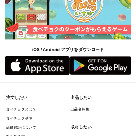
農薬の使用を抑えた環境にやさしいブランド米がありま
す。
品種の特徴
かつては全国的に作付け一位を誇り、食味検査の基準米
にもなっていた「あっさり・しっかり」した食感が特徴
iOS / Android アプリをダウンロード
のお米『日本晴』。
現在の甘味・粘りの強いお米が主流の中で異彩を放つ、
今では希少ですが根強いファンも多い昔ながらのお米で
す。
注文したい
出品したい
「甘くて・粘りの強いお米が好き！！」という方には合
食べチョクとは？
出品者募集
わないかもしれませんが、「昔ながらのあっさりしたお
食べチョク基準
米が好き」という方は、ぜひ試してみてください！
取材したい
品質保証について