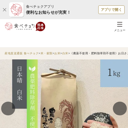
食べチョクアプリ
アプリで開く
便利なお知らせが充実！
メニュー
産地直送通販 食べチョク
米・穀類
お米
白米
《農薬不使用・肥料除草剤不使用》お日さま