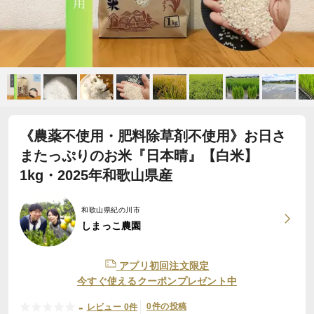
《農薬不使用・肥料除草剤不使用》お日さ
またっぷりのお米『日本晴』【白米】
1kg・2025年和歌山県産
和歌山県紀の川市
しまっこ農園
アプリ初回注文限定
今すぐ使えるクーポンプレゼント中
-
0件の投稿
レビュー 0件