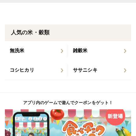
一定期間田んぼに少し深めに水を張って管理し、草が生
えてくるのをできるだけ抑えました。
人気の米・穀類
稲は太陽の光をいっぱい浴びて、心地よい風に揺られな
がら、すくすくと育ちました♪
無洗米
雑穀米
そんなお米は一口ごとに優しい甘さが広がり、素朴な優
しさと満足感を味わえます✨
コシヒカリ
ササニシキ
産地の特徴
和歌山県のお米は、紀の川周辺や紀南地方の豊かな水、
温暖な気候を活かし「きぬむすめ」「キヌヒカリ」など
アプリ内のゲームで遊んでクーポンをゲット！
の優良品種が栽培されています。
熊野米という、「ヒカリ新世紀」という品種を用いて、
梅の調味液を雑草抑制に使い