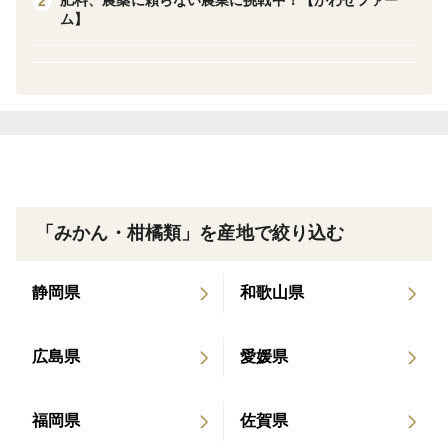
肥料、農薬に頼らない農業に挑戦中！【かわせファー
2
ム】
味
濃厚な甘みが特徴ですが、酸味がほどよくあるので食べ
飽きません。
一般のお客様だけでなく、地元の生産者さんからも毎年
好評のみかんです。
日を追うごとに酸味が抜け、甘みが際立ってきます。
「みかん・柑橘類」を産地で絞り込む
肥料を使わず作物自身が強く育つよう工夫して栽培して
いるためか
静岡県
和歌山県
力強い味、エネルギッシュな味（？）がするという感想
をいただく事があります。（ぜひお試しください！）
広島県
愛媛県
栽培・生産のこだわり
2024年より肥料不使用で栽培しています。
福岡県
佐賀県
化学肥料はもちろん堆肥などの有機肥料も使用しており