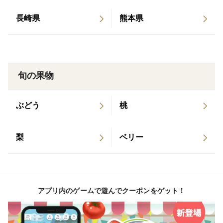
ません。
長崎県
熊本県
農薬は従来の除草剤・防腐剤の不使用に加え、全体的な
使用量をさらに削減しました。（当地基準の5割）
肥料や農薬の使用を控えることで、環境や人にできるだ
け負担のかからないようにし、作物本来の自然な味わい
旬の果物
を活かすことを心がけています。
産地の特徴
ぶどう
桃
小さい農園ですが家族で力を合わせて丁寧に育てていま
す。
梨
ベリー
近くにみかんで有名な三ヶ日町がありますが、細江町産
のみかんも美味しさでは負けません！ぜひご賞味下さ
い！
ご家庭用、贈答用どちらもご利用下さい。
アプリ内のゲームで遊んでクーポンをゲット！
＃ご注文に際しての注意点（配送方法や納期指定など）