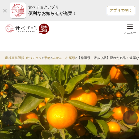
食べチョクアプリ
アプリで開く
便利なお知らせが充実！
メニュー
産地直送通販 食べチョク
果物
みかん・柑橘類
【静岡県 訳あり品】隠れた名品！濃厚な