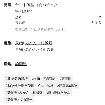
発送
ヤマト運輸（食べチョク
特別送料）
¥
送料
+
¥
0
常温便
数量1点ごとに送料が発生します。
種別
果物
みかん・柑橘類
果物
みかん
片山温州
産地
静岡県
農薬節約栽培
果物
贈答品
家庭用
動物性堆肥不使用
片山温州
静岡県x果物
静岡県xみかん・柑橘類
静岡県xみかん
静岡県x片山温州