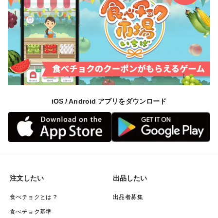
一個一個確認して箱詰めしていますが、配送中の振動な
どで割れや傷みが出てしまう場合がございます。その
分、表記の量より多めに入れておりますのでご了承のほ
どよろしくお願い致します。
また、天候の影響や作業状況等により希望日にお届けで
きない場合がございます。その際は事前に連絡させて頂
きます。
iOS / Android アプリをダウンロード
注文したい
出品したい
食べチョクとは？
出品者募集
食べチョク基準