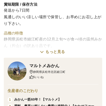
賞味期限 / 保存方法
発送から7日間
風通しのいい涼しい場所で保管し、お早めにお召し上が
り下さい。
品種の特徴
静岡県浜松市細江町産の12月上旬〜が食べ頃の温州みか
ん（片山）の訳あり品です。
もっと見る
キズ（内部に達していないもの）、変形、着色不足、汚
マルトメみかん
れ、皮が硬いなどがあります。（写真6〜8枚目参照）
静岡県浜松市北区細江町
通常品に比べ糖度が低かったり、食感が悪いものがござ
5いいね
います。
サイズは２S〜２Lサイズ様々ですが、S〜Lサイズが中
生産者のこだわり
心となります。
通常品に比べ傷みやすいものがありますのでお早めにお
みかん一筋60年！【マルトメ】
1
召し上がりください。