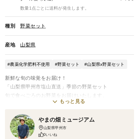
数量1点ごとに送料が発生します。
種別
野菜セット
産地
山梨県
農薬化学肥料不使用
野菜セット
山梨県x野菜セット
新鮮な旬の味覚をお届け！
「山梨県甲州市塩山直送」季節の野菜セット
旬で食べごろのお野菜をお届けいたします。
もっと見る
お野菜は、自然循環型で育てた野菜達。
鮮度にこだわり、その日に収穫した野菜を発送いたしま
やまの畑ミュージアム
す。
山梨県甲州市
是非、野菜本来の美味しさを味わいください。
0いいね
【野菜セット例】