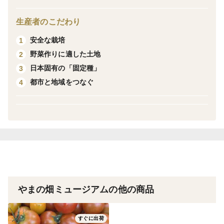
・人参（アロマレッド、イエロー人参）、ダイコン、
生産者のこだわり
ルッコラ
安全な栽培
1
、ミズナ、チジミほうれん草、じゃがいも他
野菜作りに適した土地
2
（上記は一例です、ご注文頂いた際に収穫する野菜で
日本固有の「固定種」
3
のラ
都市と地域をつなぐ
4
インナップとなりますので、ご了承願います）
【発送について】
・60サイズの段ボールに詰めて発送いたします。
・発送は、収穫日の午後に発送いたします、お客様宅へ
の到着
は、翌日以降になります。
やまの畑ミュージアムの他の商品
すぐに出荷