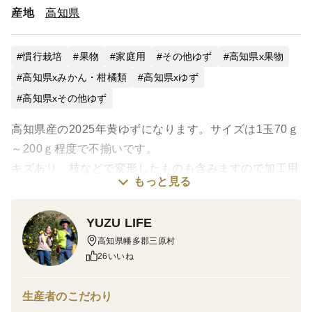
産地
高知県
慣行栽培
果物
家庭用
その他ゆず
高知県x果物
高知県xみかん・柑橘類
高知県xゆず
高知県xその他ゆず
高知県産の2025年黄ゆずになります。サイズは1玉70ｇ
～200ｇ程度で不揃いです。
キズあり、枝などで変形したものも含みますので加工用
もっと見る
としてオススメです。寒い日にはゆず湯で温まるのもい
いかもしれません(^^♪
YUZU LIFE
高知県幡多郡三原村
※外観は写真をご参照ください。
26いいね
産地の特徴
生産者のこだわり
日本一のゆず産地高知県。西部の三原村、標高約150ｍ