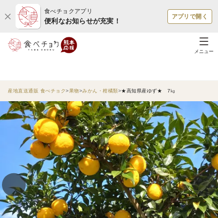
食べチョクアプリ
アプリで開く
便利なお知らせが充実！
メニュー
産地直送通販 食べチョク
果物
みかん・柑橘類
★高知県産ゆず★ 7㎏