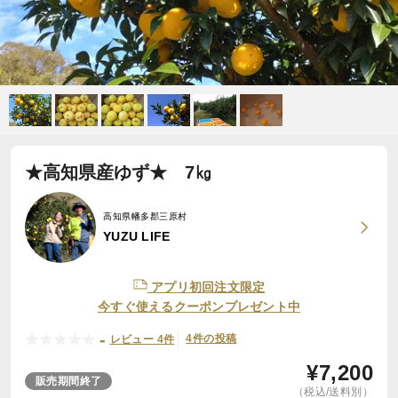
★高知県産ゆず★ 7㎏
高知県幡多郡三原村
YUZU LIFE
アプリ初回注文限定
今すぐ使えるクーポンプレゼント中
-
4件の投稿
レビュー 4件
¥
7,200
販売期間終了
（税込/送料別）