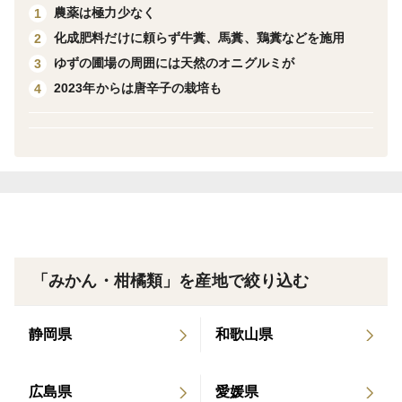
の中山間地で栽培しています。
農薬は極力少なく
1
化成肥料だけに頼らず牛糞、馬糞、鶏糞などを施用
2
保存方法など
ゆずの圃場の周囲には天然のオニグルミが
3
冷蔵庫の野菜室で保存してください。手間は掛かります
2023年からは唐辛子の栽培も
4
が、一つずつラップで包んで冷蔵庫で保管するとより新
鮮さが保てます☆
「みかん・柑橘類」を産地で絞り込む
静岡県
和歌山県
広島県
愛媛県