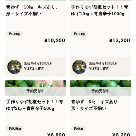
青ゆず 10㎏ キズあり、
手作りゆず胡椒セット！！青
形・サイズ不揃い
ゆず10㎏＋青唐辛子1000g
約10kg
約11kg
¥10,200
¥13,200
高知県幡多郡三原村
高知県幡多郡三原村
YUZU LIFE
YUZU LIFE
手作りゆず胡椒セット！！青
青ゆず 6㎏ キズあり、
ゆず5㎏＋青唐辛子500g
形・サイズ不揃い
約5.5kg
約6kg
¥6,800
¥6,200