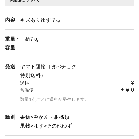
内容
キズありゆず 7㎏
重量・
約7kg
容量
発送
ヤマト運輸（食べチョク
特別送料）
¥
送料
+
¥
0
常温便
数量1点ごとに送料が発生します。
種別
果物
みかん・柑橘類
果物
ゆず
その他ゆず