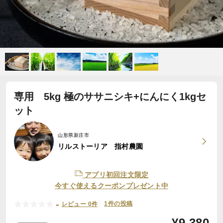
専用 5kg 極のササニシキ+にんにく1kgセ
ット
山形県新庄市
リルストーリア 指村農園
アプリ初回注文限定
今すぐ使えるクーポンプレゼント中
-
1件の投稿
レビュー 0件
¥
9,380