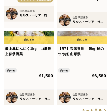
山形県新庄市
リルストーリア 指村農園
山形県新庄市
リルストーリア 指村農園
最上赤にんにく1kg 山形最
【R7】玄米専用 5kg 極の
上伝承野菜
つや姫 山形県
約1kg
約5kg
¥1,500
¥6,580
山形県新庄市
山形県新庄市
リルストーリア 指村農園
リルストーリア 指村農園
もっと見る