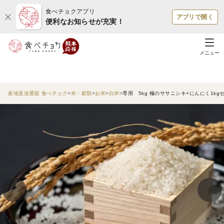
食べチョクアプリ
アプリで開く
便利なお知らせが充実！
メニュー
産地直送通販 食べチョク
米・穀類
お米
白米
専用 5kg 極のササニシキ+にんにく1kg