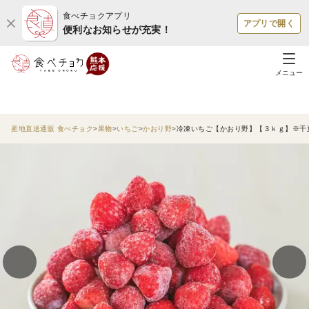
食べチョクアプリ
アプリで開く
便利なお知らせが充実！
メニュー
産地直送通販 食べチョク
果物
いちご
かおり野
冷凍いちご【かおり野】【３ｋｇ】※千