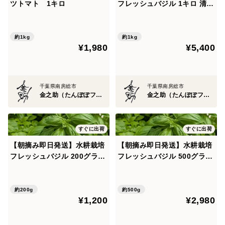
ツトマト 1キロ
フレッシュバジル 1キロ 清潔
栽培 摘みたてアロマ 柔らか
く香りが強い ハーブ 農家直
送 国産
約1kg
約1kg
¥1,980
¥5,400
千葉県南房総市
千葉県南房総市
金之助（たんぽぽファーム）
金之助（たんぽぽファーム）
すぐに出荷
すぐに出荷
【朝摘み即日発送】水耕栽培
【朝摘み即日発送】水耕栽培
フレッシュバジル 200グラム
フレッシュバジル 500グラム
清潔栽培 摘みたてアロマ 柔
清潔栽培 摘みたてアロマ 柔
らかく香りが強い ハーブ 農
らかく香りが強い ハーブ 農
家直送 国産
家直送 国産
約200g
約500g
¥1,200
¥2,980