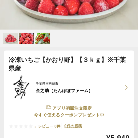
冷凍いちご【かおり野】【３ｋｇ】※千葉
県産
千葉県南房総市
金之助（たんぽぽファーム）
アプリ初回注文限定
今すぐ使えるクーポンプレゼント中
-
0件の投稿
レビュー 0件
¥
5,940