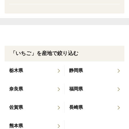
で優しい味わいです。
ジューシーでみずみずしい：果肉にはたっぷりの果汁が
含まれ、噛むとじゅわっと広がるみずみずしさが魅力。
水分バランスもよく、爽やかな口当たりです。
やさしく上品な風味：全体的に味の主張が強すぎず、繊
「いちご」を産地で絞り込む
細で上品な風味を持っています。
和菓子やあっさり系のスイーツとの相性が良く、幅広い
栃木県
静岡県
世代に好まれる味です。
奈良県
福岡県
かおり野（かおりの）は、その名の通り、上品な香りと
美味しさが特徴です。
佐賀県
長崎県
熊本県