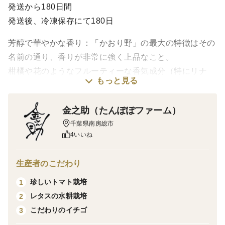
発送から180日間
発送後、冷凍保存にて180日
芳醇で華やかな香り：「かおり野」の最大の特徴はその
名前の通り、香りが非常に強く上品なこと。
柑橘や花のようなフルーティーな香気成分（特にリナ
もっと見る
ロール）を多く含み、食べる前から甘い香りが広がりま
す。
金之助（たんぽぽファーム）
千葉県南房総市
さっぱりとした甘さ：糖度は高いですが、後味が軽く、
4いいね
甘さがくどくないのが特徴。
口に入れた瞬間に甘みを感じつつも、すっきりと消える
生産者のこだわり
ため、飽きずに食べられます。
珍しいトマト栽培
1
レタスの水耕栽培
2
酸味が控えめ：酸味が少ないため、甘さが際立ちます。
こだわりのイチゴ
3
いちごの酸味が苦手な人にもおすすめできる、まろやか