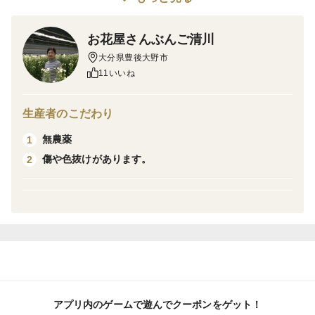
産地の特徴
中山間地で標高が高め(180m)のため、寒暖差による生育
お花屋さんぶんご清川
の良さが特徴です。
大分県豊後大野市
11いいね
品種の特徴
白輪菊は秋から春までは「元祖神馬」、初夏から「精の
生産者のこだわり
一世」に切り替わります。
無農薬
1
スプレーマムは通常白系を2種類から3種類、カラーマム
傷や色抜けがあります。
2
をお任せで数種類使用します。
高さ:約40cm
奥行:約25cm
幅:約25cm
菊以外の花は使用しておりません。
アプリ内のゲームで遊んでクーポンをゲット！