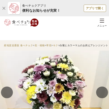
食べチョクアプリ
アプリで開く
便利なお知らせが充実！
メニュー
産地直送通販 食べチョク
花・植物
草花
キク
白菊とカラーマムのお供えアレンジメント