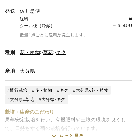
発送
佐川急便
¥
送料
+
¥
400
クール便（冷蔵）
数量1点ごとに送料が発生します。
種別
花・植物
草花
キク
産地
大分県
慣行栽培
花・植物
キク
大分県x花・植物
大分県x草花
大分県xキク
栽培・生産のこだわり
周年安定栽培を行い、有機肥料や土壌の環境を良くし
て、日持ちする菊の栽培を行っています。
もっと見る