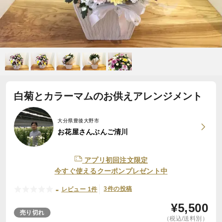
白菊とカラーマムのお供えアレンジメント
大分県豊後大野市
お花屋さんぶんご清川
アプリ初回注文限定
今すぐ使えるクーポンプレゼント中
-
3件の投稿
レビュー 1件
¥
5,500
売り切れ
（税込/送料別）