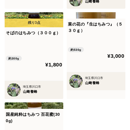
山﨑養蜂
菜の花の『生はちみつ』（５
３０ｇ）
そばのはちみつ（３００ｇ）
約530g
¥3,000
約300g
¥1,800
埼玉県川口市
山﨑養蜂
埼玉県川口市
山﨑養蜂
国産純粋はちみつ 百花蜜(30
0g)