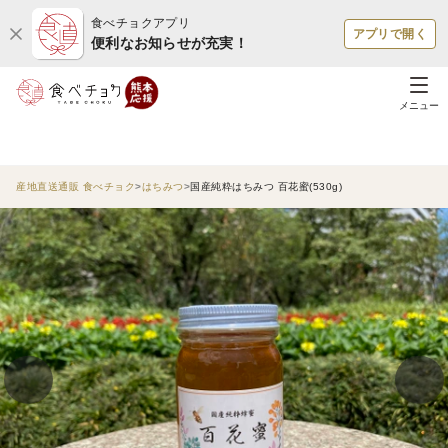
食べチョクアプリ
アプリで開く
便利なお知らせが充実！
メニュー
産地直送通販 食べチョク
はちみつ
国産純粋はちみつ 百花蜜(530g)