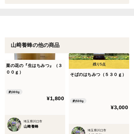
※結晶したものをお届けする場合があります。
※結晶した場合、そのままお使いいただくか、湯煎して
ご利用ください。
※白い欠片や黒い粒やが入っている場合がありますが、
糖が結晶化したものや花粉、ミツバチの巣の崩れたもの
ですので安心してお召し上がり下さい。
山﨑養蜂の他の商品
菜の花の『生はちみつ』（３
００ｇ）
そばのはちみつ（５３０ｇ）
約300g
¥1,800
約530g
¥3,000
埼玉県川口市
山﨑養蜂
埼玉県川口市