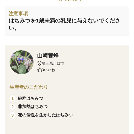
す。
山崎養蜂の百花蜜は、ヘアリーベッチ、クローバー、
注意事項
柿、その他いくつもの草花からミツバチが時間をかけて
はちみつを1歳未満の乳児に与えないでくださ
集めたはちみつです。
い。
コクと奥深い味わいは、幅広い食材と相性が良く、 日
常使いにお勧めです。
山﨑養蜂
埼玉県川口市
3いいね
※直射日光を避け、常温で保存してください。
※1歳未満の乳幼児に与えないでください。
生産者のこだわり
※水分を飛ばすための人工的な加熱を行わない、非加熱
純粋はちみつ
1
はちみつです。
非加熱はちみつ
2
※自家採取しております。採集時期・気象条件・地域な
花の個性を生かしたはちみつ
3
どによって、同じ採蜜植物でも色や味が多少違うことが
ございます。