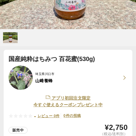
国産純粋はちみつ 百花蜜(530g)
埼玉県川口市
山﨑養蜂
アプリ初回注文限定
今すぐ使えるクーポンプレゼント中
-
0件の投稿
レビュー 0件
¥
2,750
販売中
（税込/送料別）