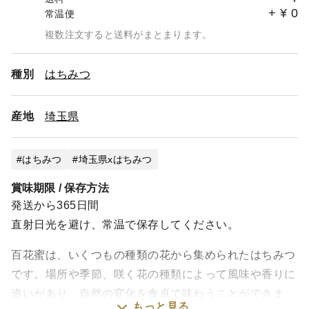
+
¥
0
常温便
複数注文すると送料がまとまります。
種別
はちみつ
産地
埼玉県
はちみつ
埼玉県xはちみつ
賞味期限 / 保存方法
発送から365日間
直射日光を避け、常温で保存してください。
百花蜜は、いくつもの種類の花から集められたはちみつ
です。場所や季節、咲く花の種類によって風味や香りに
違いがあり、自然の変化を食卓で味わうことができま
もっと見る