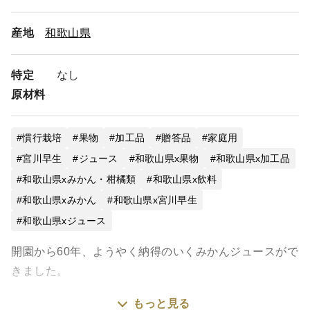
産地
和歌山県
特定
なし
原材料
慣行栽培
果物
加工品
贈答品
家庭用
宮川早生
ジュース
和歌山県x果物
和歌山県x加工品
和歌山県xみかん・柑橘類
和歌山県x飲料
和歌山県xみかん
和歌山県x宮川早生
和歌山県xジュース
開園から60年、ようやく納得のいくみかんジュースがで
きました。
もっと見る
私たちのように1つの品種だけを60年以上にわたりこだ