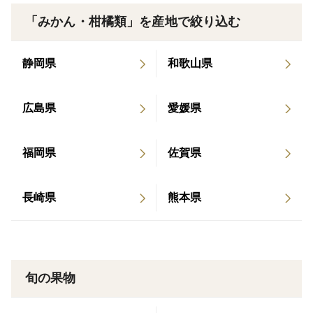
賞味期限：製造日から1年
「みかん・柑橘類」を産地で絞り込む
保存方法：直射日光を避け、常温で保存してください。
内容量：1000ml
静岡県
和歌山県
販売者：佐康園株式会社
製造者：株式会社夢工房くまの
広島県
愛媛県
素材：容器（ガラス）、キャップ（アルミ）
福岡県
佐賀県
長崎県
熊本県
旬の果物