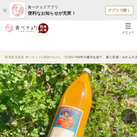
食べチョクアプリ
アプリで開く
便利なお知らせが充実！
メニュー
産地直送通販 食べチョク
果物
みかん・柑橘類
60年の歳月を経て、遂に完成！みかんの王