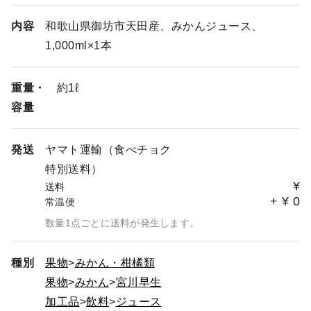
内容
和歌山県御坊市天田産、みかんジュース、
1,000ml×1本
重量・
約1ℓ
容量
発送
ヤマト運輸（食べチョク
特別送料）
¥
送料
+
¥
0
常温便
数量1点ごとに送料が発生します。
種別
果物
みかん・柑橘類
果物
みかん
宮川早生
加工品
飲料
ジュース