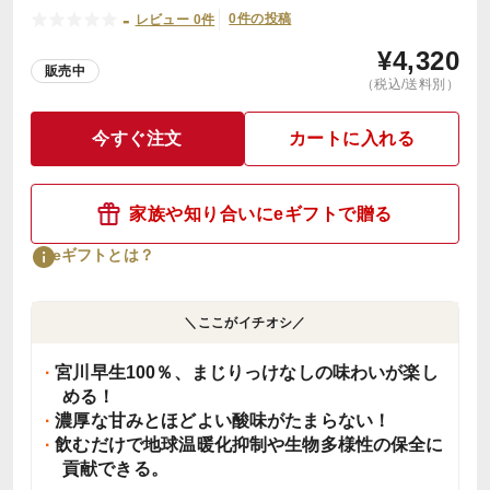
-
0件の投稿
レビュー 0件
¥
4,320
販売中
（税込/送料別）
今すぐ注文
カートに入れる
家族や知り合いにeギフトで贈る
eギフトとは？
＼ここがイチオシ／
宮川早生100％、まじりっけなしの味わいが楽し
める！
濃厚な甘みとほどよい酸味がたまらない！
飲むだけで地球温暖化抑制や生物多様性の保全に
貢献できる。