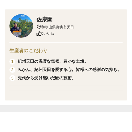
わってつくり続けている農家は他にいないと思います。
甘みと酸味のバランスが素晴らしいみかんの王様である
佐康園
「宮川早生」だけに60年以上頑固に向き合ってきたから
和歌山県御坊市天田
こそ、本当に美味しい「宮川早生」の栽培においては他
0いいね
の農家さんに負けないという自負があります。
生産者のこだわり
また、「宮川早生」の美味しさを最大限引き出すため、
紀州天田の温暖な気候、豊かな土壌。
1
搾汁は株式会社夢工房くまの様にお願いし、外皮を搾ら
みかん、紀州天田を愛する心。皆様への感謝の気持ち。
2
ない「インライン方式」で搾っているので、油分（苦
先代から受け継いだ匠の技術。
3
味）が入らずみかんそのままの味が楽しめます。
頑固おやじのこだわりのみかんの味をぜひあなたの舌で
確かめてみてください。あなた史上、最高のみかん
ジュースになると確信しています。
原材料名：温州みかん（和歌山県御坊市）