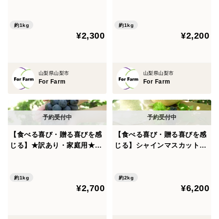
ャインマスカット 1kg
べ比べセット（シャインマス
カットと巨峰） 1kg
約1kg
約1kg
¥2,300
¥2,200
山梨県山梨市
山梨県山梨市
For Farm
For Farm
【食べる喜び・贈る喜びを感
【食べる喜び・贈る喜びを感
じる】★訳あり・家庭用★巨
じる】シャインマスカットと
峰1㎏ 2～3房
巨峰のセット2㎏
約1kg
約2kg
¥2,700
¥6,200