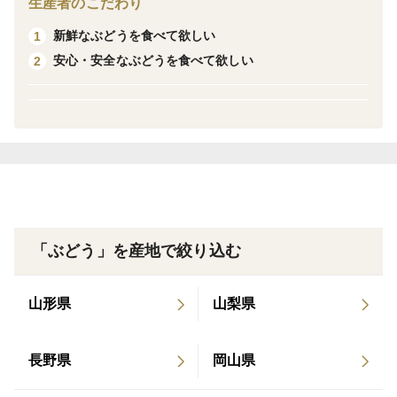
生産者のこだわり
・「山梨市牧丘町」は、日本一の巨峰の丘として知られ
新鮮なぶどうを食べて欲しい
1
ています。
安心・安全なぶどうを食べて欲しい
2
■お手入れ・取り扱い注意事項
・お届け後は、冷蔵保存を推奨します。鮮度を保つた
め、できるだけ早めにお召し上がりください。
■発送・注文に関する情報や注意事項
・8月中旬頃から順次発送を予定しておりますが、その
年の気候や生育状況により、1週間ほど前後する可能性
「ぶどう」を産地で絞り込む
があります。
・収穫時期になりましたら、ご注文順から順次発送させ
山形県
山梨県
ていただきますので、楽しみにお待ちください。
長野県
岡山県
■その他の情報や注意事項
・直射日光の当たらない涼しい場所で保管し、優しく触