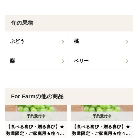
れてください。
・梱包には細心の注意を払い、丁寧に扱っております
旬の果物
が、輸送中の振動で粒が外れてしまう場合があります。
あらかじめご了承ください。
ぶどう
桃
・種なし栽培ですが、天候等の影響によりまれに種が混
入する恐れがあります。
・画像はイメージです。実際と商品が異なる場合があり
梨
ベリー
ます。
For Farmの他の商品
【食べる喜び・贈る喜び】★
【食べる喜び・贈る喜び】★
数量限定・ご家庭用★粒々シ
数量限定・ご家庭用★粒々食