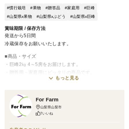
慣行栽培
果物
贈答品
家庭用
巨峰
山梨県x果物
山梨県xぶどう
山梨県x巨峰
賞味期限 / 保存方法
発送から5日間
冷蔵保存をお願いいたします。
■商品・サイズ
・巨峰2㎏ 4～5房をお届けします。
・贈答用・家庭用にピッタリの商品です。
もっと見る
・日照時間が長く、昼夜の寒暖差が大きく、降水量が少
ないといった、地域でぶどう栽培しています。これによ
り、果実により豊かな甘みが生まれ、おいしいぶどうを
For Farm
お届けすることができます。
山梨県山梨市
7いいね
■産地
・山梨県の峡東地域で栽培された巨峰