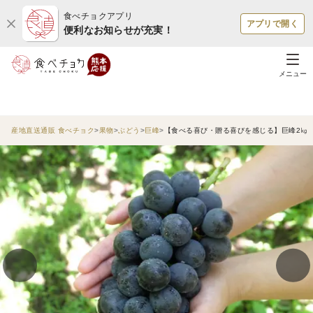
食べチョクアプリ
アプリで開く
便利なお知らせが充実！
メニュー
産地直送通販 食べチョク
果物
ぶどう
巨峰
【食べる喜び・贈る喜びを感じる】巨峰2㎏ 