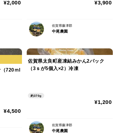
¥2,000
¥3,900
佐賀県藤津郡
中尾農園
佐賀県太良町産凍結みかん2パック
（3ｓが5個入×2）冷凍
720ｍl
約370g
¥1,200
¥4,500
佐賀県藤津郡
中尾農園