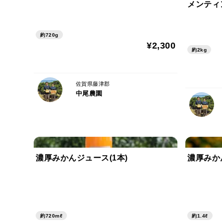
メンティ
約720g
¥2,300
約2kg
佐賀県藤津郡
中尾農園
濃厚みかんジュース(1本)
濃厚みか
約720mℓ
約1.4ℓ