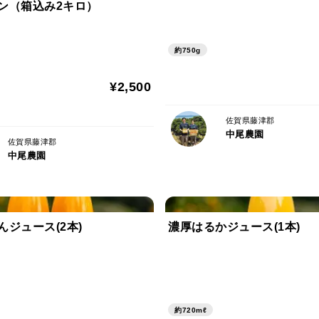
ン（箱込み2キロ）
約750g
¥2,500
佐賀県藤津郡
中尾農園
佐賀県藤津郡
中尾農園
んジュース(2本)
濃厚はるかジュース(1本)
約720mℓ