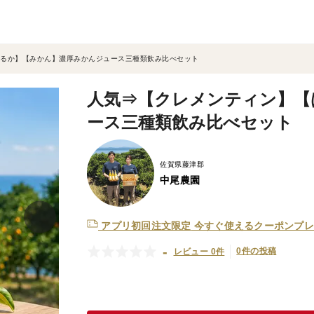
るか】【みかん】濃厚みかんジュース三種類飲み比べセット
人気⇒【クレメンティン】【
ース三種類飲み比べセット
佐賀県藤津郡
中尾農園
アプリ初回注文限定
今すぐ使えるクーポンプレ
-
0件の投稿
レビュー 0件