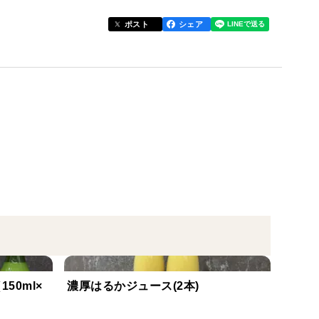
ポスト
シェア
みやすい定番の味。
水不使用）
50ml×
濃厚はるかジュース(2本)