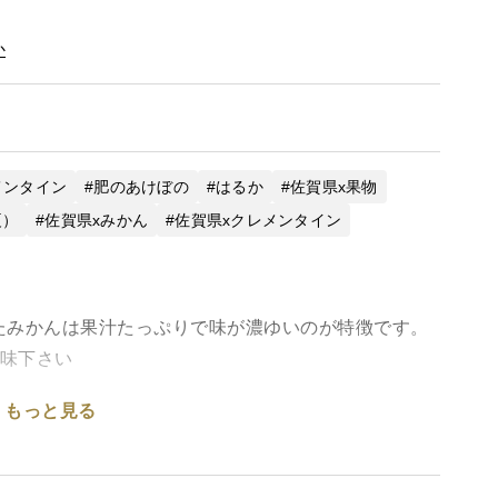
か
メンタイン
肥のあけぼの
はるか
佐賀県x果物
夏）
佐賀県xみかん
佐賀県xクレメンタイン
たみかんは果汁たっぷりで味が濃ゆいのが特徴です。
賞味下さい
もっと見る
ままの贅沢な一杯