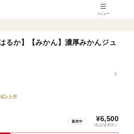
メニュー
はるか】【みかん】濃厚みかんジュ
ゼント中
¥
6,500
販売中
（税込/送料別）