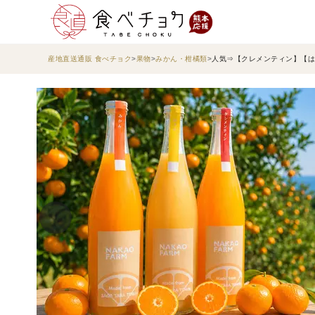
産地直送通販 食べチョク
果物
みかん・柑橘類
人気⇒【クレメンティン】【は