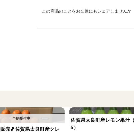
人気NO.1
この商品のことをお友達にもシェアしませんか
■はるか（さっぱり）
爽やかはるかジュース
酸味控えめで優しい甘み。
■みかん（定番）
完熟みかんジュース
甘みと酸味のバランスが良い、誰でも飲
※無添加・果汁100％ストレート（砂糖、
果実そのままの味をお楽しみ下さい
佐賀県太良町産レモン果汁（1
5）
予約販売🎵佐賀県太良町産クレ