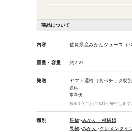
商品について
内容
佐賀県産みかんジュース（720
重量・
容量
約2.2ℓ
発送
ヤマト運輸（食べチョク特
送料
常温便
数量1点ごとに送料が発生します
種別
果物
みかん・柑橘類
果物
みかん
クレメンタイ