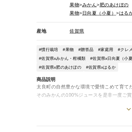
果物
みかん
肥のあけぼの
果物
日向夏（小夏）
はる
産地
佐賀県
慣行栽培
果物
贈答品
家庭用
クレ
佐賀県xみかん・柑橘類
佐賀県x日向夏（小
佐賀県x肥のあけぼの
佐賀県xはるか
商品説明
太良町の自然豊かな環境で愛情こめて育て
そのみかんの100%ジュースを是非一度ご
■クレメンティン（主役）
濃厚クレメンティンジュース
コクのある甘みと濃厚な味わい。果実その