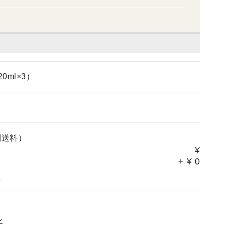
ml×3）
別送料）
¥
+
¥
0
。
ン