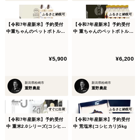
ふるさと納税可
ふるさと納税可
【令和7年産新米】予約受付
【令和7年産新米】予約受付
中重ちゃんのペットボトル米
中 重ちゃんのペットボトル米
1.8kg X2(コシヒカリ)無洗米
2合 X10(新之助) 無洗米
¥5,900
¥6,200
新潟県柏崎市
新潟県柏崎市
重野農産
重野農産
すぐに出荷
ふるさと納税可
【令和7年産新米】予約受付
【令和7年産新米】予約受付
中 重米2.0シリーズ(コシヒカ
中 荒塩米(コシヒカリ)5kg
リ)300g×10