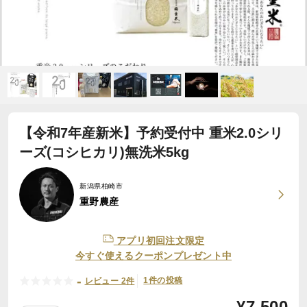
【令和7年産新米】予約受付中 重米2.0シリ
ーズ(コシヒカリ)無洗米5kg
新潟県柏崎市
重野農産
アプリ初回注文限定
今すぐ使えるクーポンプレゼント中
-
1件の投稿
レビュー 2件
¥
7,500