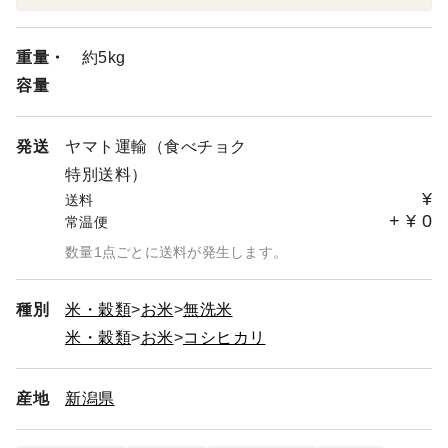
今年も厳しい暑さですが元気に実ってくれました。重野農
産のコシヒカリは県認証の特別栽培米です。減農薬で育て
た美味しいお米です。
重量・
約5kg
そして新之助は大粒なので食べ応えバツグンです。いろん
容量
なおかずにも負けずお米の存在力を堪能できます。
重野農産はもち麦ミックスやたくさんの商品を揃えていま
す。期待は裏切りません🍚♪
発送
ヤマト運輸（食べチョク
是非ご賞味してみてください🙋‍♂️
特別送料）
¥
送料
+
¥
0
常温便
数量1点ごとに送料が発生します。
種別
米・穀類
お米
無洗米
米・穀類
お米
コシヒカリ
産地
新潟県