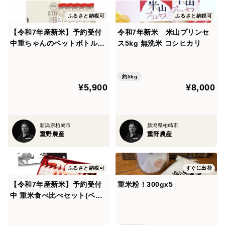
ふるさと納税可
ふるさと納税可
【令和7年産新米】予約受付
令和7年新米 米山プリンセ
中重ちゃんのペットボトル米
ス5kg 無洗米 コシヒカリ
2合 X10(コシヒカリ)無洗米
約5kg
¥5,900
¥8,000
新潟県柏崎市
新潟県柏崎市
重野農産
重野農産
ふるさと納税可
すぐに出荷
【令和7年産新米】予約受付
重米粉！300gx5
中 重米食べ比べセット(ペッ
トボトル15本)(無洗米)