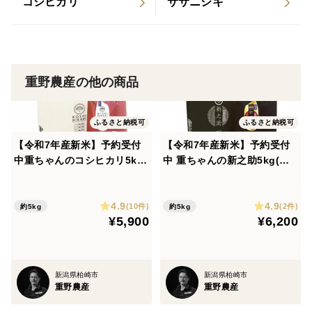
コシヒカリ
ササニシキ
重野農産の他の商品
ふるさと納税可
ふるさと納税可
【令和7年産新米】予約受付
【令和7年産新米】予約受付
中重ちゃんのコシヒカリ5kg
中 重ちゃんの新之助5kg(無
(無洗米)
洗米)
4.9
4.9
(10件)
(2件)
約5kg
約5kg
¥5,900
¥6,200
新潟県柏崎市
新潟県柏崎市
重野農産
重野農産