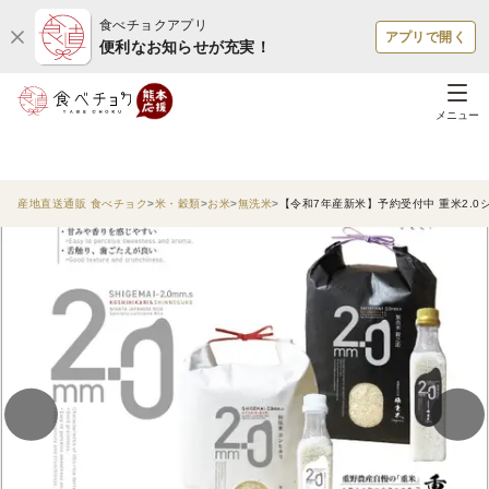
食べチョクアプリ
アプリで開く
便利なお知らせが充実！
メニュー
産地直送通販 食べチョク
米・穀類
お米
無洗米
【令和7年産新米】予約受付中 重米2.0シ