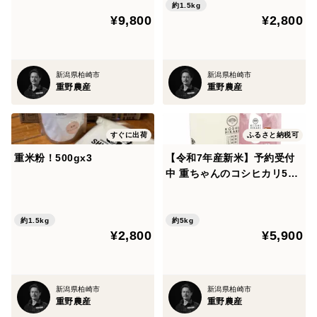
約1.5kg
¥9,800
¥2,800
新潟県柏崎市
新潟県柏崎市
重野農産
重野農産
すぐに出荷
ふるさと納税可
重米粉！500gx3
【令和7年産新米】予約受付
中 重ちゃんのコシヒカリ5kg
(7分付き)
約1.5kg
約5kg
¥2,800
¥5,900
新潟県柏崎市
新潟県柏崎市
重野農産
重野農産