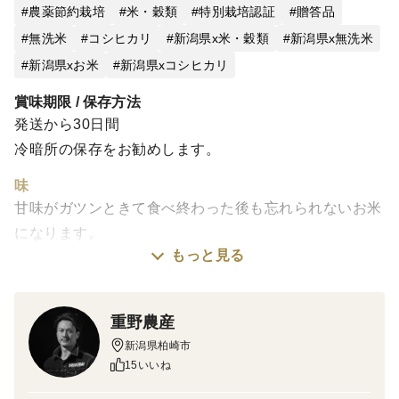
農薬節約栽培
米・穀類
特別栽培認証
贈答品
無洗米
コシヒカリ
新潟県x米・穀類
新潟県x無洗米
新潟県xお米
新潟県xコシヒカリ
賞味期限 / 保存方法
発送から30日間
冷暗所の保存をお勧めします。
味
甘味がガツンときて食べ終わった後も忘れられないお米
になります。
もっと見る
栽培・生産のこだわり
県認証特別栽培米
重野農産
腐食酸を加えた水田に微生物を活性化させ育て上げた良
新潟県柏崎市
質なお米です。
15いいね
＊2.0mm以上のお米しかありません。