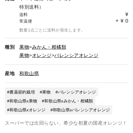
特別送料）
¥
送料
+
¥
0
常温便
数量1点ごとに送料が発生します。
種別
果物
みかん・柑橘類
果物
オレンジ
バレンシアオレンジ
産地
和歌山県
農薬節約栽培
果物
バレンシアオレンジ
和歌山県x果物
和歌山県xみかん・柑橘類
和歌山県xオレンジ
和歌山県xバレンシアオレンジ
スーパーでは出回らない、希少な初夏の国産オレンジ！