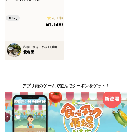
が、気温が高くなることで果皮に再び青みが戻る現象で
す。
-
(97件)
約3kg
果皮が青いため“酸っぱい”という印象がありますが果実
¥1,500
はしっかりと完熟しております。
和歌山県有田郡有田川町
🍊自然に優しい美味しさ
愛農園
・農薬を控えておりますので、傷があるオレンジも混ざ
ります。
見た目は汚いですが、減薬の為このようになっていま
す。
アプリ内のゲームで遊んでクーポンをゲット！
訳ありではないです。
当農園はこれを売りにして販売してます！
重さ 箱込み5kgになるように調整致します！
サイズ混合！減薬の為見た目は悪いです。
味は保証します！