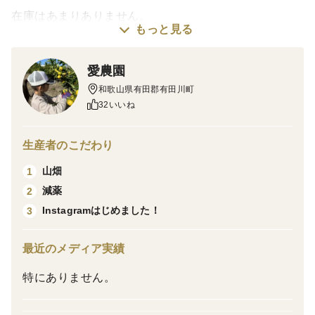
在庫はあまりありません。
もっと見る
味見、天候の最終確認が取れ次第順次発送を行います。
発育状況、天候によって変更となる場合がございますの
愛農園
で
和歌山県有田郡有田川町
予めご了承をお願い致します。
32いいね
2024年海外でもオレンジ不足が発生しております。
輸入に頼らない日本産オレンジをお届けできるように頑
生産者のこだわり
張ります。
山畑
1
減薬
2
🍊バレンシアオレンジってどんな味？
Instagramはじめました！
3
・バレンシアオレンジはとても香り高く、真夏に出回る
とても希少な品種です。
最近のメディア実績
・果汁がたっぷりでジュースにすると美味しくお召し上
がり頂けます。
特にありません。
・ほんのり甘く、オレンジ独特のさわやかな香りと酸味
のバランスが抜群です。