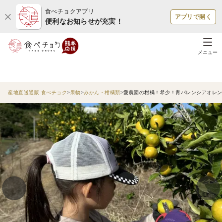
食べチョクアプリ
アプリで開く
便利なお知らせが充実！
メニュー
産地直送通販 食べチョク
果物
みかん・柑橘類
愛農園の柑橘！希少！青バレンシアオレンジ