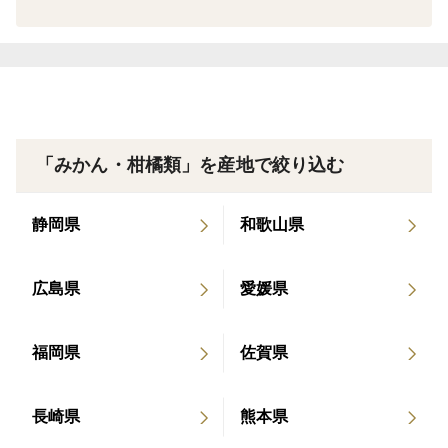
・甘いだけではなく、後味もすっきりでまさに初夏に
ぴったりな柑橘です。
・冷蔵庫でキンキンに冷やしてナイフで切るのがオスス
メです。
🍊なんで希少なの？
「みかん・柑橘類」を産地で絞り込む
・国産では夏に収穫できる柑橘の品種が限られており、
輸入（アメリカ産オレンジ）に頼っているのが現状で
静岡県
和歌山県
す。
・育成期間（花が咲いてから収穫まで）が４００日必要
広島県
愛媛県
で通常の温州みかんより３倍長いのが特徴です。
育成期間が長いので、収穫まで小傷が入る可能性が他品
福岡県
佐賀県
種に比べ高くなります。
完全無傷なオレンジではありませんのであらかじめご了
承下さい。
長崎県
熊本県
ほかの柑橘に比べ手間がかかり、毎年多くの農家が栽