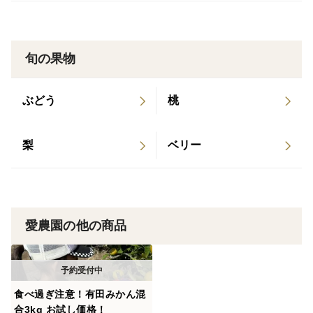
培を断念しています。
(2001年収穫量が約744トン→2017年収穫量約186ト
ンと７５％大幅減少 農林水産省統計より）
旬の果物
・作り手が減ったことで、小木（こぎ：樹木のあかちゃ
ん）も出回らず、
ぶどう
桃
新しく木を増やすことが絶望的になりました。
・紀州伊藤園が保有するオレンジの樹木も、一日でも長
梨
ベリー
生きしてもらうように
わが子のように可愛がっています。
・一般ではほとんど取引されないので、スーパーでは入
手困難な国産オレンジです。
愛農園の他の商品
🍊青いけど熟れてないの？
バレンシアに回青(かいせい)と呼ばれる現象が起きま
す。
食べ過ぎ注意！有田みかん混
回青現象とはいったん黄色(または橙色)になった果実
合3kg お試し価格！