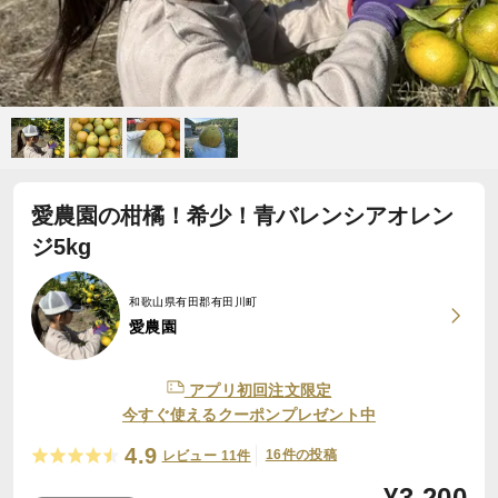
愛農園の柑橘！希少！青バレンシアオレン
ジ5kg
和歌山県有田郡有田川町
愛農園
アプリ初回注文限定
今すぐ使えるクーポンプレゼント中
4.9
16件の投稿
レビュー 11件
¥
3,200