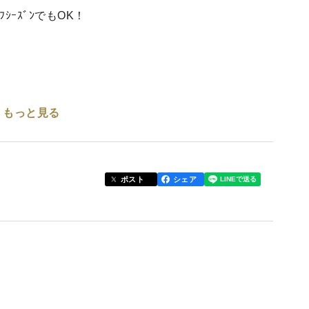
ｼｰｽﾞﾝでもOK！
もっと見る
で対応させてもらいます！
ポスト
シェア
育った果実をおたのしみください！