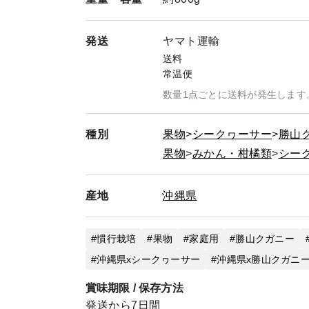
発送
ヤマト運輸
送料
常温便
数量1点ごとに送料が発生します
種別
果物
シークヮーサー
勝山
果物
みかん・柑橘類
シー
産地
沖縄県
慣行栽培
果物
家庭用
勝山クガニー
沖縄県xシークヮーサー
沖縄県x勝山クガニ
賞味期限 / 保存方法
発送から7日間