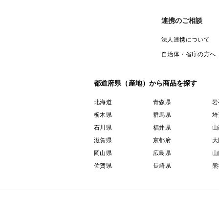
連携のご相談
法人連携について
自治体・省庁の方へ
都道府県（産地）から商品を探す
北海道
青森県
岩
栃木県
群馬県
埼
石川県
福井県
山
滋賀県
京都府
大
岡山県
広島県
山
佐賀県
長崎県
熊