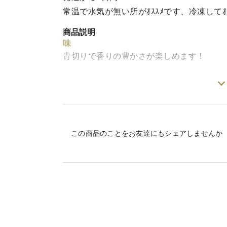
常温で水気が無い所がｵｽｽﾒです、冷凍してｵﾌ
商品説明
味
青切りで香りの豊かさが楽しめます！
栽培・生産のこだわり
注文を、受けて発注する日に収穫・即発送
産地の特徴
この商品のことをお友達にもシェアしませんか
緑豊かな森の中で日差しをたっぷり浴びて
品種の特徴
この時期は香りが最高です！
シークァーサー