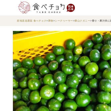
産地直送通販 食べチョク
果物
シークヮーサー
勝山クガニー
香り・果汁共に