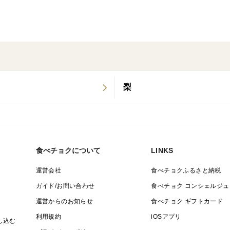
シークヮーサー
シークワーサー
クガニー
梨
クニブ
ヒラミレモン
食べチョクについて
LINKS
運営会社
食べチョクふるさと納税
ガイド/お問い合わせ
食べチョク コンシェルジュ
運営からのお知らせ
食べチョク ギフトカード
利用規約
iOSアプリ
し込む