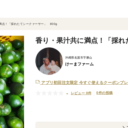
満点！「採れたてシークァーサー」 800g
香り・果汁共に満点！「採れた
沖縄県名護市字勝山
けーまファーム
アプリ初回注文限定
今すぐ使えるクーポンプレ
-
0件の投稿
レビュー 0件
＼