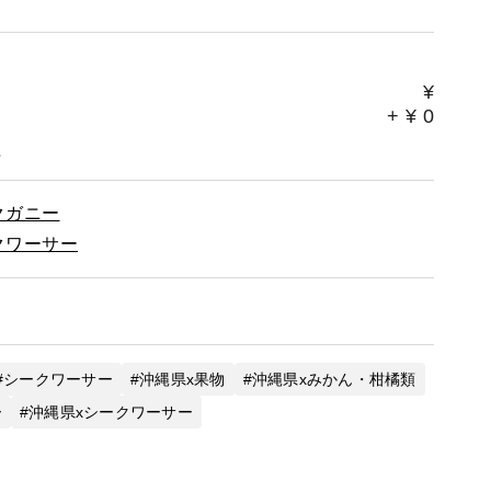
¥
+
¥
0
。
クガニー
クワーサー
シークワーサー
沖縄県x果物
沖縄県xみかん・柑橘類
ー
沖縄県xシークワーサー