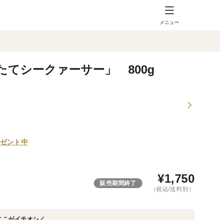
メニュー
てシークァーサー」 800g
ゼント中
¥
1,750
販売期間終了
（税込/送料別）
ここがイチオシ／