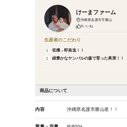
けーまファーム
沖縄県名護市字勝山
3いいね
生産者のこだわり
収穫→即発送！！
1
緑豊かなヤンバルの森で育った果実！！
2
商品について
内容
沖縄県名護市勝山産！！
重量・
容量
約800g