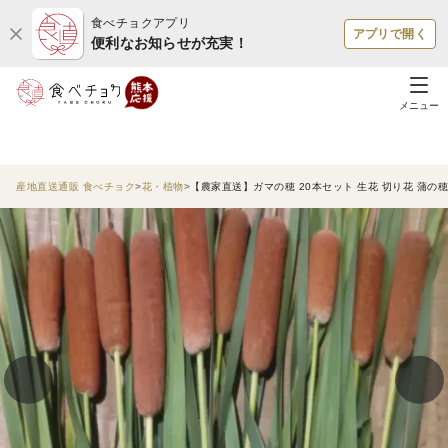
食べチョクアプリ
アプリで開く
便利なお知らせが充実！
メニュー
産地直送通販 食べチョク
花・植物
【農家直送】ガマの穂 20本セット 生花 切り花 蒲の穂