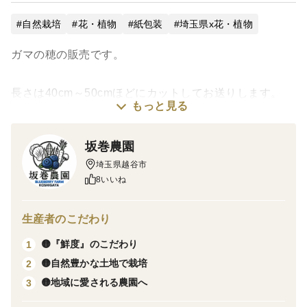
自然栽培
花・植物
紙包装
埼玉県x花・植物
ガマの穂の販売です。
長さは40cm～50cmほどにカットしてお送りします。
もっと見る
※※※※※※※※※※※※※※※※※※※※※※※※※
坂巻農園
※※※※
埼玉県越谷市
芍薬農家直送なので、新鮮です！
8いいね
市場に出荷しているものと同等なものをお送りいたしま
す！
生産者のこだわり
毎年多くのお客様にリピートして頂いております!!
🟡『鮮度』のこだわり
1
※※※※※※※※※※※※※※※※※※※※※※※※※
🟡自然豊かな土地で栽培
2
※※※※
🟡地域に愛される農園へ
3
※配送中の花傷みの可能性もございますが保証はできか