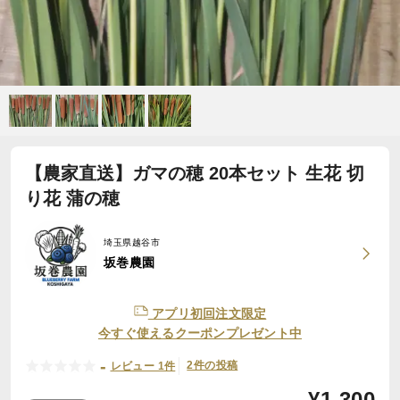
【農家直送】ガマの穂 20本セット 生花 切
り花 蒲の穂
埼玉県越谷市
坂巻農園
アプリ初回注文限定
今すぐ使えるクーポンプレゼント中
-
2件の投稿
レビュー 1件
¥
1,300