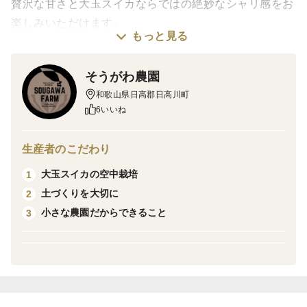
贅沢な甘さと大玉スイカならではの絶妙なシャリ感をお
楽しみいただけます。
もっと見る
（今年度、試し切りしたものの平均糖度は15度前後でし
た。）
そうがわ農園
和歌山県日高郡日高川町
【栽培の工夫】
6いいね
全国でも珍しい空中栽培で育った大玉すいかです！！
当園では、すいかを宙吊りにすることで、すいかに満遍
生産者のこだわり
なく日を当てて玉全体が甘くなるように工夫していま
大玉スイカの空中栽培
1
す。
土づくりを大切に
2
また、葉にもたくさん日光が当たるので葉で作られたた
小さな農園だからできること
3
くさんの養分がすいかをさらに甘くしてくれます。