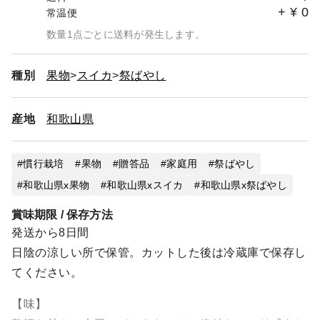
+
¥
0
常温便
数量1点ごとに送料が発生します。
種別
果物
スイカ
祭ばやし
産地
和歌山県
慣行栽培
果物
贈答品
家庭用
祭ばやし
和歌山県x果物
和歌山県xスイカ
和歌山県x祭ばやし
賞味期限 / 保存方法
発送から8日間
日陰の涼しい所で保管。カットした後は冷蔵庫で保存し
てください。
【味】