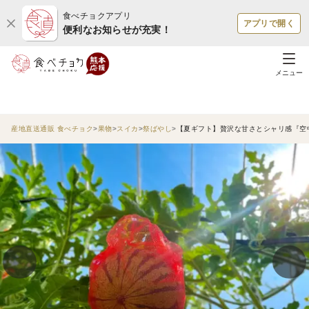
食べチョクアプリ
アプリで開く
便利なお知らせが充実！
メニュー
産地直送通販 食べチョク
果物
スイカ
祭ばやし
【夏ギフト】贅沢な甘さとシャリ感『空