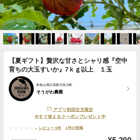
【夏ギフト】贅沢な甘さとシャリ感『空中
育ちの大玉すいか』7ｋｇ以上 １玉
和歌山県日高郡日高川町
そうがわ農園
アプリ初回注文限定
今すぐ使えるクーポンプレゼント中
-
1件の投稿
レビュー 0件
¥
5,200