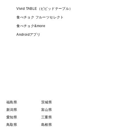
Vivid TABLE（ビビッドテーブル）
食べチョク フルーツセレクト
食べチョク&more
Androidアプリ
福島県
茨城県
新潟県
富山県
愛知県
三重県
鳥取県
島根県