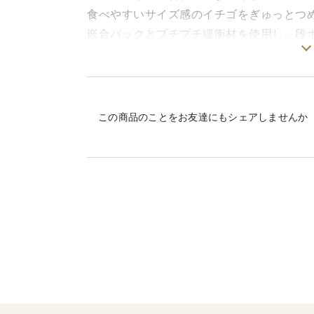
食べやすいサイズ感のイチゴをぎゅっとつ
嵌合パックとプチプチ緩衝材を使用し、段
初めてのお試し用にも、お得に食べたい時
【よつぼしとは…？】
大粒は多くないけれど、甘さと酸味のバラ
この商品のことをお友達にもシェアしませんか
口の中でコクと香りが広がる美味しいイチ
その奥深い味に惚れ込み、昔ながらの土耕
有機肥料と地下水をたっぷり使用した美味
【内容・発送について】
①１段詰め大型パックで30粒前後、サイズ
買い求め頂けます。
②イチゴの生育状況により、発送にお時間
③梱包材は、プチプチ緩衝材と嵌合パック
④クール便（ヤマト運輸）または冷蔵便（