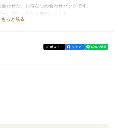
め合わせた、お得なつめ合わせパックです。
ボールでしっかりと梱包しました。
もっと見る
にも、ぜひ気軽にご利用下さい。
ンスが抜群！
ポスト
シェア
ゴです。
栽培で日々丁寧に育てています。
しいイチゴを、ぜひ一度ご賞味下さい。
は中粒〜小粒、形は不揃いです。 １箱２パックまでお
を頂く事があります。
を使用します。
ゆうパック）で配送いたします。