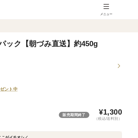
メニュー
ック【朝づみ直送】約450g
ゼント中
¥
1,300
販売期間終了
（税込/送料別）
ここがイチオシ／