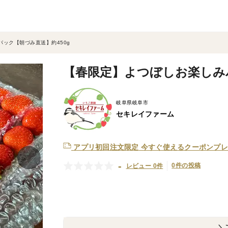
ック【朝づみ直送】約450g
【春限定】よつぼしお楽しみパ
岐阜県岐阜市
セキレイファーム
アプリ初回注文限定
今すぐ使えるクーポンプレ
-
0件の投稿
レビュー 0件
＼