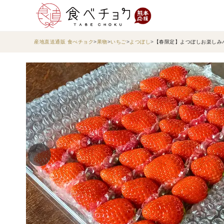
産地直送通販 食べチョク
果物
いちご
よつぼし
【春限定】よつぼしお楽しみパ