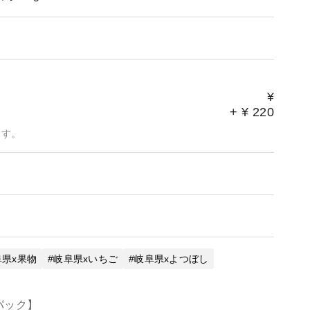
¥
+
¥
220
ます。
阜県x果物
岐阜県xいちご
岐阜県xよつぼし
パック】