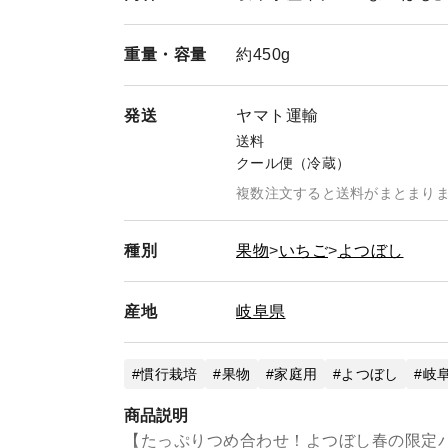
重量・
容量
約450g
発送
ヤマト運輸
送料
クール便（冷蔵）
複数注文すると送料がまとまり
種別
果物
いちご
よつぼし
産地
岐阜県
慣行栽培
果物
家庭用
よつぼし
岐
商品説明
【たっぷりつめ合わせ！よつぼし春の限定