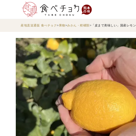
産地直送通販 食べチョク
果物
みかん・柑橘類
「皮まで美味しい」国産レモン