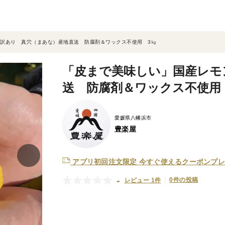
訳あり 真穴（まあな）産地直送 防腐剤＆ワックス不使用 3㎏
「皮まで美味しい」国産レモ
送 防腐剤＆ワックス不使用
愛媛県八幡浜市
豊楽屋
アプリ初回注文限定
今すぐ使えるクーポンプレ
-
0件の投稿
レビュー 1件