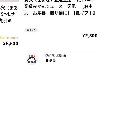
高級みかんジュース 天凪 ［お中
真穴（まあ
元、お歳暮、贈り物に］【夏ギフト】
S〜Lサ
割引※
約1.4ℓ
¥2,800
4.8
(149件)
¥5,600
愛媛県八幡浜市
豊楽屋