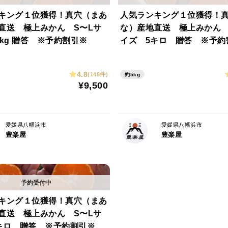
キング１位獲得！真穴（まあ
人気ランキング１位獲得！
直送 極上みかん S〜Lサ
な）産地直送 極上みかん 
0kg 贈答 ※予約割引※
イズ 5キロ 贈答 ※予約
4.8
(149件)
約5kg
¥9,500
愛媛県八幡浜市
愛媛県八幡浜市
豊楽屋
豊楽屋
キング１位獲得！真穴（まあ
直送 極上みかん S〜Lサ
キロ 贈答 ※予約割引※