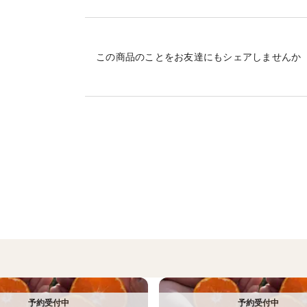
皮まで美味しく頂いてもらえるよう、防腐
レモンのサイズは、時期によってばらつき
この商品のことをお友達にもシェアしませんか
訳ありの特徴として、傷や斑点などがあり
※レモンを収穫後、一つずつ丁寧に手作業
まうことがあります。そのため、内容量よ
い致します。