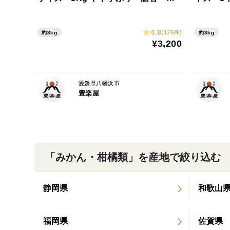
予約割引※
4.8
(125件)
約3kg
約3kg
¥3,200
愛媛県八幡浜市
豊楽屋
「みかん・柑橘類」を産地で絞り込む
静岡県
和歌山
福岡県
佐賀県