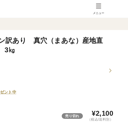
メニュー
ン訳あり 真穴（まあな）産地直
 3㎏
ゼント中
¥
2,100
売り切れ
（税込/送料別）