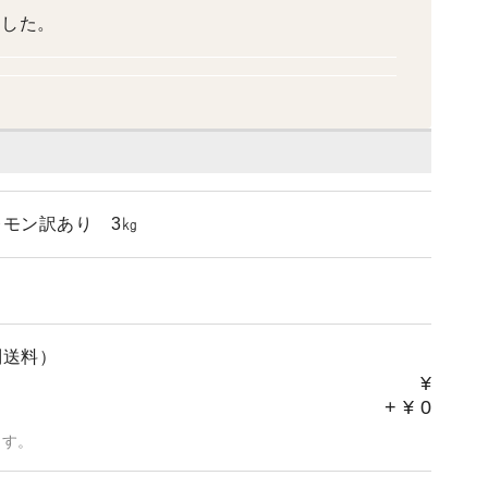
ました。
モン訳あり 3㎏
別送料）
¥
+
¥
0
ます。