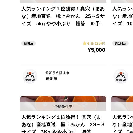
人気ランキング１位獲得！真穴（まあ
人気ラン
な）産地直送 極上みかん 2S～Sサ
な）産地
イズ 5kg やや小ぶり 贈答 ※予約
イズ 1
割引※
4.8
(125件)
約5kg
約10kg
¥5,000
愛媛県八幡浜市
豊楽屋
人気ランキング１位獲得！ 真穴（ま
人気ラン
あな）産地直送 極上みかん 2S～S
な）産地
サイズ 3Kg やや小ぶり 贈答 ※
イズ 3