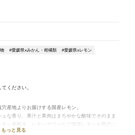
果物
愛媛県xみかん・柑橘類
愛媛県xレモン
してください。
真穴産地よりお届けする国産レモン。
シュな香り、果汁と果肉はまろやかな酸味でそのまま
レモン炭酸水、レモンサワーなど国産レモンを贅沢に
もっと見る