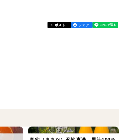
剤、ワックスを使用しておりません。
がありますのでご了承ください。
ポスト
シェア
、外観はピカピカではありません。
で選別をしておりますが、稀に少しの傷から痛んでし
り多めにレモンを入れておりますので何卒宜しくお願
真穴（まあな）産地直送 果汁100%