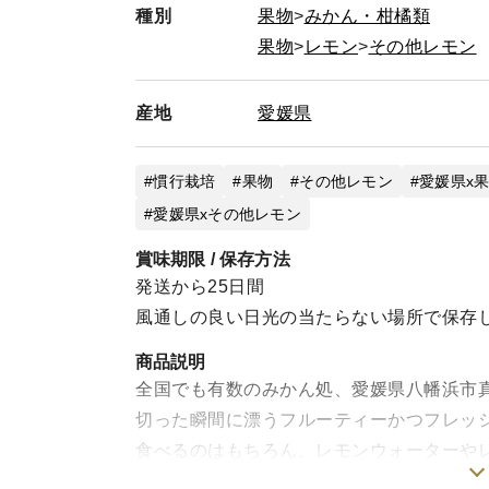
種別
果物
みかん・柑橘類
果物
レモン
その他レモン
産地
愛媛県
慣行栽培
果物
その他レモン
愛媛県x
愛媛県xその他レモン
賞味期限 / 保存方法
発送から25日間
風通しの良い日光の当たらない場所で保存
商品説明
全国でも有数のみかん処、愛媛県八幡浜市
切った瞬間に漂うフルーティーかつフレッ
食べるのはもちろん、レモンウォーターや
使った飲み方がおススメです。