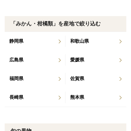
50％以下、化学肥料の窒素成分量が50％以下ですが、
畑中園ではもっと厳しく農薬は2～3割程度で肥料は
100％有機肥料のみ使用です。
「みかん・柑橘類」を産地で絞り込む
有機認証協会からの特別栽培認証も受けています。
静岡県
和歌山県
アレルギーの原因になるガス、ワックスなど着色行為は
しておりません。
防腐剤の使用もしていません。
広島県
愛媛県
小さいお子様でも安心して飲んでいただけます。
福岡県
佐賀県
産地の特徴
日本有数の産地 有田市潮風のあたる南向き段々畑
長崎県
熊本県
みかんジュースの特徴
※審査委員奨励品とは、認定されたなかでも特に優れた
認定品のことであり、総合評価が10点満点中、8点以上