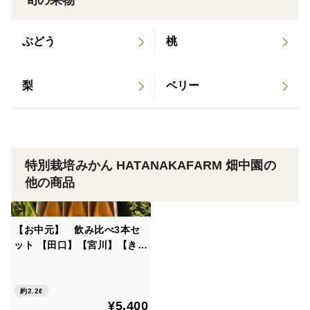
旬の果物
の認定みかんジュースのこと。
ぶどう
桃
受賞歴
【田口】【きゅうき】2026年審査委員奨励品！
梨
ベリー
【田口】2024年審査委員奨励品！
【丹生系】高糖系希少品種 2023年審査委員奨励品！
品種の特徴
特別栽培みかん HATANAKAFARM 畑中園の
他の商品
【田口】甘味が強くしっかりとした味わいであった。
（大桃委員）
飲んだ後まで残る味わい、濃さがとても良い。（富田委
【お中元】 飲み比べ3本セ
員）
ット 【田口】【宮川】【きゅ
うき】【丹生系】特別栽培で
【宮川】バランスの取れた甘味と酸味
育てたからだにやさしい有田
【きゅうき】まろやかな甘味
みかんジュース100％
約2.2ℓ
【丹生系】高糖系希少品種 甘味が強くフルーティー。
¥5,400