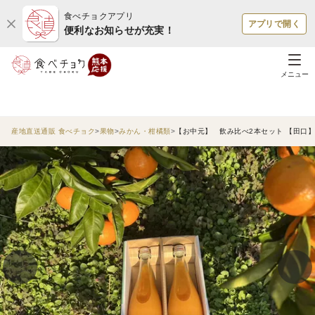
食べチョクアプリ
アプリで開く
便利なお知らせが充実！
メニュー
産地直送通販 食べチョク
果物
みかん・柑橘類
【お中元】 飲み比べ2本セット 【田口