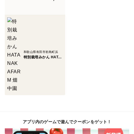
どの品種も通常加工品ではない厳選した完熟のみかんで
搾っています。
保存方法など
開封後は要冷蔵、お早めにお飲みください。
和歌山県有田市初島町浜
沈殿物は果肉ですのでよく振ってお飲みください。
特別栽培みかん HATANAKAFARM 畑中園
【宮川】 賞味期限2026.12.1
【田口】 賞味期限2026.12.25
【きゅうき】賞味期限2026.12.26
【丹生系】 賞味期限2027.1.17
アプリ内のゲームで遊んでクーポンをゲット！