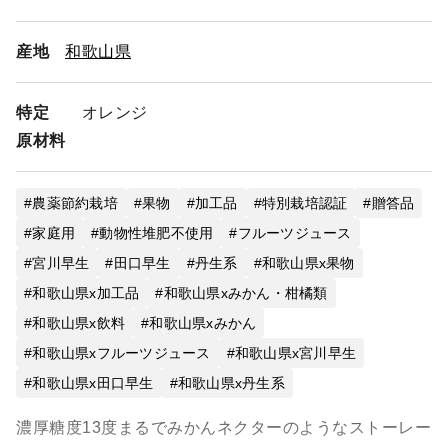
産地
和歌山県
特定
オレンジ
原材料
農薬節約栽培
果物
加工品
特別栽培認証
贈答品
家庭用
動物性堆肥不使用
フルーツジュース
宮川早生
田口早生
丹生系
和歌山県x果物
和歌山県x加工品
和歌山県xみかん・柑橘類
和歌山県x飲料
和歌山県xみかん
和歌山県xフルーツジュース
和歌山県x宮川早生
和歌山県x田口早生
和歌山県x丹生系
濃厚糖度13度まるでみかんネクターのようなストーレー