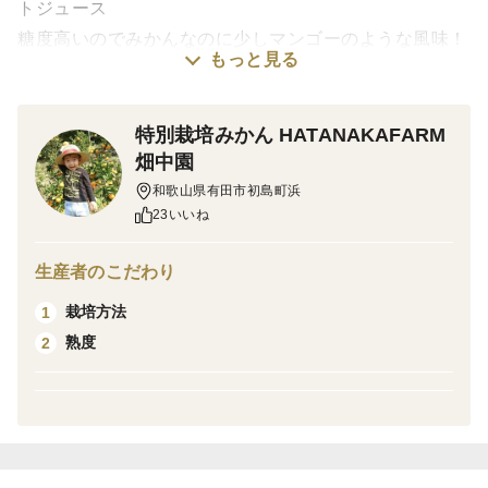
トジュース
糖度高いのでみかんなのに少しマンゴーのような風味！
もっと見る
中身の品種はおまかせになります。
特別栽培みかん HATANAKAFARM
栽培・生産のこだわり
畑中園
栽培期間中農薬不使用と有機と特別栽培、オーガニック
和歌山県有田市初島町浜
の違い。
23いいね
栽培期間中農薬不使用は、栽培期間中に農薬を使わな
生産者のこだわり
い、または農薬の使用を控えた栽培です。
有機は有機肥料を使い、禁止された農薬や化学肥料を使
栽培方法
1
用しないなど、有機JAS規格の条件を満たした栽培で、
熟度
2
オーガニックも有機と同様の意味で使われます。
特別栽培は慣行的に行われている節減対象農薬及び化学
肥料の使用状況）に比べて、節減対象農薬の使用回数が