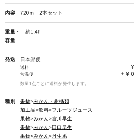
内容
720ｍ 2本セット
重量・
約1.4ℓ
容量
発送
日本郵便
¥
送料
+
¥
0
常温便
数量1点ごとに送料が発生します。
種別
果物
みかん・柑橘類
加工品
飲料
フルーツジュース
果物
みかん
宮川早生
果物
みかん
田口早生
果物
みかん
丹生系