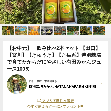
【お中元】 飲み比べ2本セット 【田口】
【宮川】【きゅうき】【丹生系】特別栽培
で育てたからだにやさしい有田みかんジュ
ース100％
和歌山県有田市初島町浜
特別栽培みかん HATANAKAFARM 畑中園
アプリ初回注文限定
今すぐ使えるクーポンプレゼント中