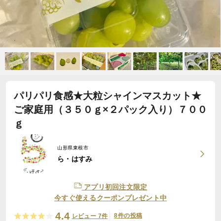
パリパリ食感★大粒シャインマスカット★
ご家庭用（３５０ｇ×２パック入り）７００
ｇ
山形県東根市
ら・はすみ
アプリ初回注文限定
今すぐ使えるクーポンプレゼント中
4.4
8件の投稿
レビュー 7件