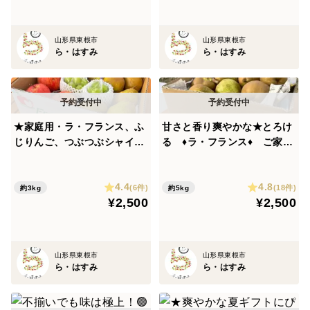
山形県東根市
山形県東根市
ら・はすみ
ら・はすみ
★家庭用・ラ・フランス、ふ
甘さと香り爽やかな★とろけ
じりんご、つぶつぶシャイン
る ♦ラ・フランス♦ ご家庭
マスカット3kgセット★
用 約５ｋｇ（１２～２５
玉）
4.4
4.8
(6件)
(18件)
約3kg
約5kg
¥2,500
¥2,500
山形県東根市
山形県東根市
ら・はすみ
ら・はすみ