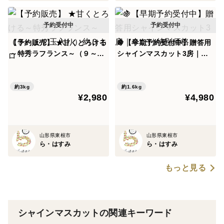
【予約販売】 ★甘くとろける
🍇【早期予約受付中】贈答用
～特秀ラフランス～（９～１
シャインマスカット3房｜今
２玉入り）約３キロ
だけ特別価格
約3kg
約1.6kg
¥2,980
¥4,980
山形県東根市
山形県東根市
ら・はすみ
ら・はすみ
もっと見る
シャインマスカットの関連キーワード