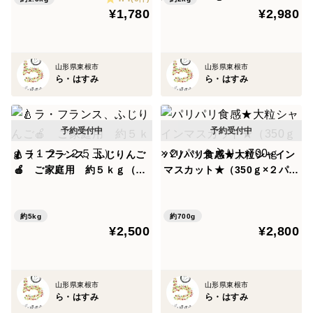
¥1,780
¥2,980
山形県東根市
山形県東根市
ら・はすみ
ら・はすみ
🍐ラ・フランス、ふじりんご
パリパリ食感★大粒シャイン
🍎 ご家庭用 約５ｋｇ（１
マスカット★（350ｇ×２パッ
２～２５玉）
ク入り）700ｇ
約5kg
約700g
¥2,500
¥2,800
山形県東根市
山形県東根市
ら・はすみ
ら・はすみ