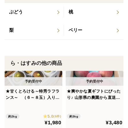
ぶどう
桃
梨
ベリー
ら・はすみの他の商品
★甘くとろける～特秀ラフラ
★爽やかな夏ギフトにぴった
ンス～ （６～８玉）入り
り♪ 山形県の農園から直送ま
２ｋｇ
どか 3kg 【８玉～11玉】入
り
5.0
(6件)
約2kg
約3kg
¥1,980
¥3,480