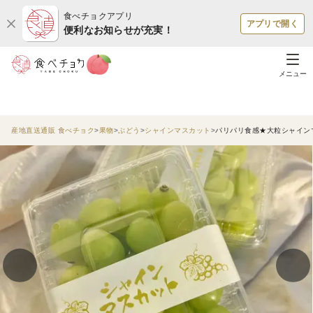
食べチョクアプリ
アプリで開く
便利なお知らせが充実！
メニュー
産地直送通販 食べチョク
果物
ぶどう
シャインマスカット
パリパリ食感★大粒シャイン