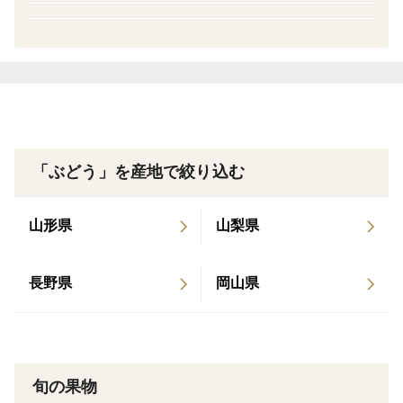
必要最低限の農薬で栽培してます。
●シャインマスカット ７００ｇ （３５０ｇ×２）
こちらの商品は、パックにバラ詰めとなります。
ご家庭用や、ご近所におすそ分け等にもいかかですか？
「ぶどう」を産地で絞り込む
山形県
山梨県
長野県
岡山県
旬の果物