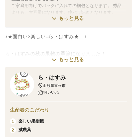
ご家庭用向けでパックに入れての梱包となります。 秀品
よりも、大容量になります。粒バラ詰めとなります。
もっと見る
♪★面白い×楽しい=ら・はすみ★ ♪
ら・はすみの秋の果物の季節になりました！
もっと見る
お届けするシャインマスカットは、
９月下旬より、おおよそ、１月くらいまで、ドンドン発
ら・はすみ
送しております！
山形県東根市
44いいね
★シャインマスカットの商品説明★
生産者のこだわり
ら・はすみからお届けする秋の味覚のぶとうになりま
楽しい果樹園
1
す。
減農薬
2
当農園では、基準散布量5割減を基準として。