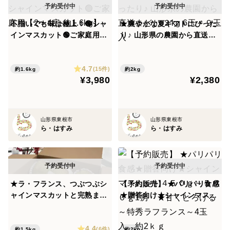
不揃いでも味は極上！🟢シャ
★爽やかな夏ギフトにぴった
インマスカット🟢ご家庭用
り♪ 山形県の農園から直送ま
【2〜4房-約1.6kg】
どか ２kg 6玉～９玉入
4.7
(15件)
約1.6kg
約2kg
¥3,980
¥2,380
山形県東根市
山形県東根市
ら・はすみ
ら・はすみ
★ラ・フランス、つぶつぶシ
【予約販売】 ★パリパリ食感
ャインマスカットと完熟まる
★贈答向け★シャインマスカ
かじり ふじ詰め合わせセット
ット４５０ｇ～５００ｇ1
★
房 ★甘くとろける～特秀ラ
4.4
フランス～4玉入 約2ｋｇ
(6件)
約1.5kg
約2kg