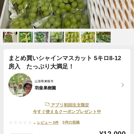
まとめ買いシャインマスカット 5キロ8-12
房入 たっぷり大満足！
山形県東根市
羽柴果樹園
アプリ初回注文限定
今すぐ使えるクーポンプレゼント中
-
0件の投稿
レビュー 0件
¥
12,000