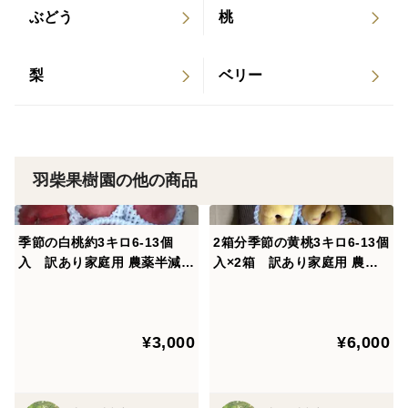
ぶどう
桃
梨
ベリー
羽柴果樹園の他の商品
季節の白桃約3キロ6-13個
2箱分季節の黄桃3キロ6-13個
入 訳あり家庭用 農薬半減栽
入×2箱 訳あり家庭用 農薬
培
半減栽培
¥3,000
¥6,000