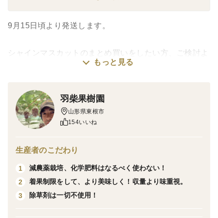
9月15日頃より発送します。
シャインマスカットのまとめ買いをしたい方、ご検討よ
もっと見る
ろしくお願いします😊
種なし、皮ごと食べられる人気のシャインマスカットわ
羽柴果樹園
や5キロ詰めまして送ります。
山形県東根市
154いいね
1房約300グラム前後〜600グラム前後です。5キロにな
るように房数を調整して箱詰めします。8房〜12房ぐら
生産者のこだわり
いです。
減農薬栽培、化学肥料はなるべく使わない！
1
房型が少し残念だったり、若干のキズやスレはありま
着果制限をして、より美味しく！収量より味重視。
2
す。ご家庭用に、たくさん食べたい方や大家族の方、い
除草剤は一切不使用！
3
かがでしょうか。よろしくお願いします😊