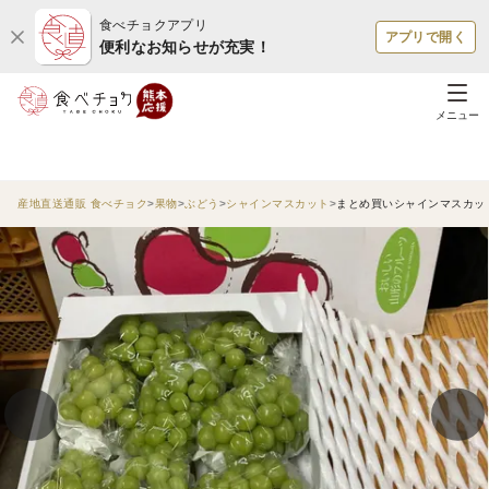
食べチョクアプリ
アプリで開く
便利なお知らせが充実！
メニュー
産地直送通販 食べチョク
果物
ぶどう
シャインマスカット
まとめ買いシャインマスカット