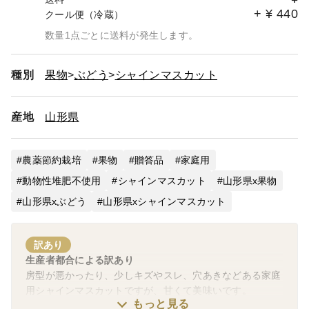
+
¥
440
クール便（冷蔵）
数量1点ごとに送料が発生します。
種別
果物
ぶどう
シャインマスカット
産地
山形県
農薬節約栽培
果物
贈答品
家庭用
動物性堆肥不使用
シャインマスカット
山形県x果物
山形県xぶどう
山形県xシャインマスカット
訳あり
生産者都合による訳あり
房型が悪かったり、少しキズやスレ、穴あきなどある家庭
用シャインマスカットですが、甘くて美味いです。
もっと見る