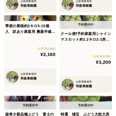
山形県東根市
山形県東根市
羽柴果樹園
羽柴果樹園
季節の黄桃約2キロ5-10個
入 訳あり家庭用 農薬半減栽
クール便❗️予約家庭用シャイン
培
マスカット約1.2キロ2-3房
農薬半減栽培！ 訳あり家庭
4.9
(24件)
用
¥2,160
4.6
(57件)
¥3,200
山形県東根市
羽柴果樹園
山形県東根市
羽柴果樹園
超希少新品種ぶどう 富士の
特選 雄宝 ぶどう大粒大房