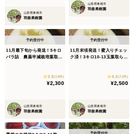
山形県東根市
羽柴果樹園
山形県東根市
羽柴果樹園
11月最下旬から発送！5キロ
11月末頃発送！蜜入りチェッ
バラ詰 農薬半減栽培葉取ら
ク済！3キロ10-13玉葉取らず
ず樹上完熟サンふじ家庭用訳
農薬半減栽培樹上完熟蜜入サ
あり 蜜入りもあり❣️ りん
ンふじ 蜜ライトにて光を通
3.8
4.0
ご
すかチェックします！ りん
(18件)
(72件)
¥2,300
¥2,500
ご
山形県東根市
山形県東根市
羽柴果樹園
羽柴果樹園