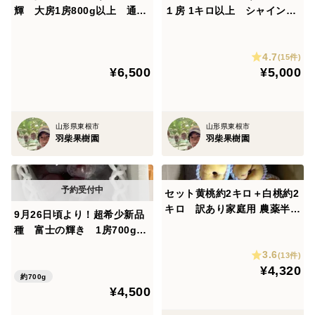
輝 大房1房800g以上 通称
１房 1キロ以上 シャインマ
ブラックシャインマスカッ
スカットの子ども
ト！
4.7
(15件)
¥6,500
¥5,000
山形県東根市
山形県東根市
羽柴果樹園
羽柴果樹園
セット黄桃約2キロ＋白桃約2
キロ 訳あり家庭用 農薬半減
9月26日頃より！超希少新品
栽培
種 富士の輝き 1房700g以
上 通称ブラックシャインマ
3.6
(13件)
スカット！
¥4,320
約700g
¥4,500