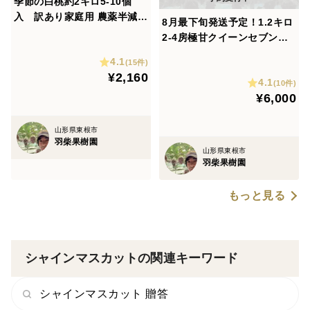
季節の白桃約2キロ5-10個
入 訳あり家庭用 農薬半減栽
8月最下旬発送予定！1.2キロ
培
2-4房極甘クイーンセブン
ぶどう シャインの子
4.1
(15件)
¥2,160
4.1
(10件)
¥6,000
山形県東根市
羽柴果樹園
山形県東根市
羽柴果樹園
もっと見る
シャインマスカットの関連キーワード
シャインマスカット 贈答