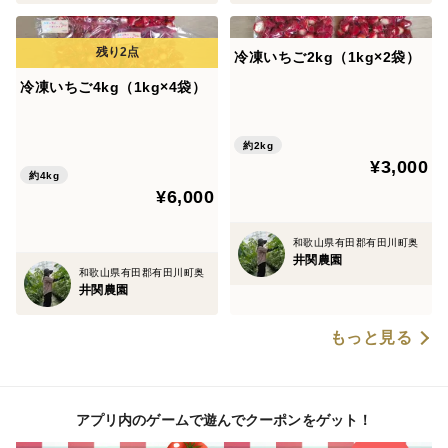
冷凍いちご2kg（1kg×2袋）
冷凍いちご4kg（1kg×4袋）
約2kg
¥3,000
約4kg
¥6,000
和歌山県有田郡有田川町奥
井関農園
和歌山県有田郡有田川町奥
井関農園
もっと見る
アプリ内のゲームで遊んでクーポンをゲット！