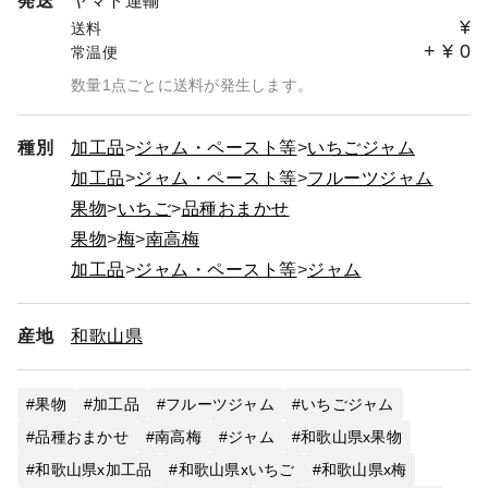
発送
ヤマト運輸
¥
送料
+
¥
0
常温便
数量1点ごとに送料が発生します。
種別
加工品
ジャム・ペースト等
いちごジャム
加工品
ジャム・ペースト等
フルーツジャム
果物
いちご
品種おまかせ
果物
梅
南高梅
加工品
ジャム・ペースト等
ジャム
産地
和歌山県
果物
加工品
フルーツジャム
いちごジャム
品種おまかせ
南高梅
ジャム
和歌山県x果物
和歌山県x加工品
和歌山県xいちご
和歌山県x梅