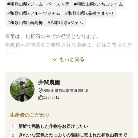
和歌山県xジャム・ペースト等
和歌山県xいちごジャム
和歌山県xフルーツジャム
和歌山県x品種おまかせ
和歌山県x南高梅
和歌山県xジャム
通常は、化粧箱のみでの発送となります。
化粧箱への包装をご希望される場合は、別途ご指示くだ
さい。
もっと見る
完熟紀州南高梅の手作りジャムです。
〖うめじゃむ〗
井関農園
・原材料名 南高梅
和歌山県有田郡有田川町奥
・内容量 150g
22いいね
・賞味期限 製造日より１年間(未開封)
生産者のこだわり
完熟いちごの手作りジャムです。
新鮮で完熟した作物をお届けしたい
1
〖いちごじゃむ〗
きれいな空気とたっぷりの陽射に恵まれた和歌山有田で
2