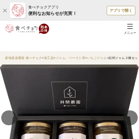
食べチョクアプリ
アプリで開く
便利なお知らせが充実！
メニュー
産地直送通販 食べチョク
加工品
ジャム・ペースト等
いちごジャム
紀州ジャム３種セッ