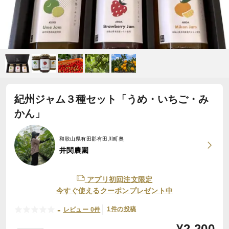
紀州ジャム３種セット「うめ・いちご・み
かん」
和歌山県有田郡有田川町奥
井関農園
アプリ初回注文限定
今すぐ使えるクーポンプレゼント中
-
1件の投稿
レビュー 0件
¥
2,200