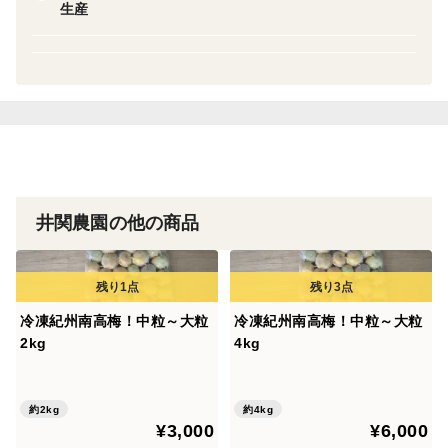
・原材料名 いちご
生産
・内容量 150g
・賞味期限 製造日より１年間(未開封)
紀州有田産みかんの手作りジャムです。
〖みかんじゃむ〗
・原材料名 温州みかん
・内容量 150g
井関農園の他の商品
・賞味期限 製造日より１年間(未開封)
※ 開封前は、直射日光を避け冷暗所で保存してくださ
冷凍紀州南高梅！中粒～大粒
冷凍紀州南高梅！中粒～大粒
い。
2kg
4kg
日光に長時間当たると変色してしまいます。
※ 開封後は、10℃以下で保存しお早目にお召し上がり
約2kg
約4kg
ください。
¥3,000
¥6,000