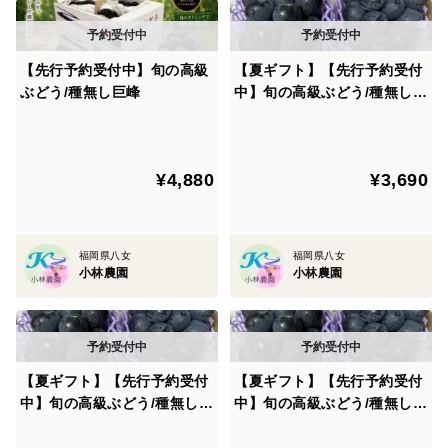
発送まで責任を持って管理いたします。
商品は種無し巨峰ですが、一部種ありの場合がございま
【先行予約受付中】旬の高級
【夏ギフト】【先行予約受付
す。
ぶどう/種無し巨峰
中】旬の高級ぶどう/種無し巨
パッケージや商品写真はイメージです。変更になる場合
峰 2房
がございます。
お召し上がりの際は皮を剥いてお召し上がりください。
¥4,880
¥3,690
■個別対応について
大量注文や発送時期の調整など、個別に対応可能です。
福岡県八女
福岡県八女
ご連絡はアプリの出品者質問欄などをご利用ください。
小林農園
小林農園
お気軽にお声掛けください。
【夏ギフト】【先行予約受付
【夏ギフト】【先行予約受付
中】旬の高級ぶどう/種無し巨
中】旬の高級ぶどう/種無し巨
峰 2房
峰 2房