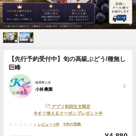
【先行予約受付中】旬の高級ぶどう/種無し
巨峰
福岡県八女
小林農園
アプリ初回注文限定
今すぐ使えるクーポンプレゼント中
-
0件の投稿
レビュー 1件
¥
4,880