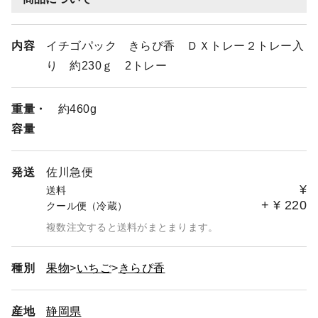
内容
イチゴパック きらぴ香 ＤＸトレー２トレー入
り 約230ｇ 2トレー
重量・
約460g
容量
発送
佐川急便
¥
送料
+
¥
220
クール便（冷蔵）
複数注文すると送料がまとまります。
種別
果物
いちご
きらぴ香
産地
静岡県