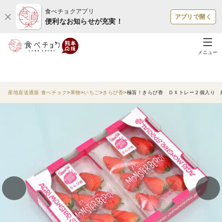
食べチョクアプリ
アプリで開く
便利なお知らせが充実！
メニュー
産地直送通販 食べチョク
果物
いちご
きらぴ香
極旨！きらぴ香 ＤＸトレー２個入り 約