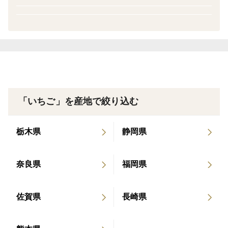
品種の特徴
紅ほっぺはしっかりとした歯ごたえのある果肉と、酸
味・甘みのバランスがよく、大変人気のある品種です。
保存方法など
冷蔵保存の上、早めにお召し上がりください。
「いちご」を産地で絞り込む
【※北海道・沖縄・離島の発送はお受けする事ができま
栃木県
静岡県
せん】
アグリモンスタースペシャルのイチゴは、新鮮な状態で
お届けするため、佐川急便のクール便で発送しておりま
奈良県
福岡県
す。大変申し訳ございませんが「北海道・沖縄」へは到
着まで中3日かかってしまう為、鮮度を確保する事がで
佐賀県
長崎県
きずお受けする事ができません。また、離島への発送も
お受けできませんので、ご了承くださいますようお願い