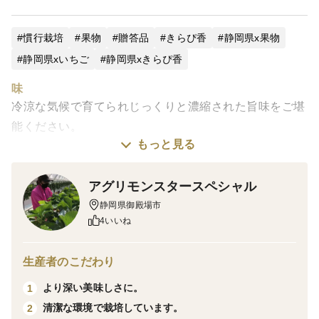
慣行栽培
果物
贈答品
きらぴ香
静岡県x果物
静岡県xいちご
静岡県xきらぴ香
味
冷涼な気候で育てられじっくりと濃縮された旨味をご堪
能ください。
もっと見る
栽培・生産のこだわり
ハウス内の温度を低めに設定することでイチゴをゆっく
アグリモンスタースペシャル
りと育て、負担をかけずに味を凝縮させています。
静岡県御殿場市
4いいね
また、IPM防除に取り組み、化学農薬を少しでも減らす
ように管理を行なっています。
生産者のこだわり
産地の特徴
より深い美味しさに。
1
ハウスのある静岡県御殿場市は富士山の麓で標高約３０
清潔な環境で栽培しています。
2
０ｍの冷涼な気候でイチゴを栽培しています。