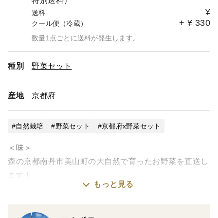
特別送料）
¥
送料
+
¥
330
クール便（冷蔵）
数量1点ごとに送料が発生します。
種別
野菜セット
産地
京都府
自然栽培
野菜セット
京都府x野菜セット
＜味＞
森の京都南丹市美山町の大自然で育ったお野菜を直送し
ます！
もっと見る
きれいな空気と長老山の天然水で栽培した野菜は甘く里
山を連想させてくれるお味になっています！