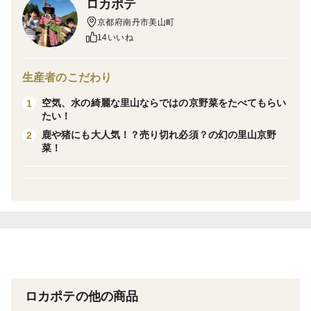
ロカポテ
美山町の小学生たちがつくった【美山ブランドシール】
京都府南丹市美山町
を貼ってお届けします！
14いいね
キャンプやBBQで喜ばれそうな野菜をセットにしまし
生産者のこだわり
た！
空気、水の綺麗な里山ならではの京野菜をたべてもらい
1
たい！
【様々な形、訳あり商品もたくさん詰め込みますので、
鹿や猪にも大人気！？売り切れ必須？の幻の里山京野
2
菜！
見映えやきれいな形のお野菜をお求めのお客様はご注文
をお控えいただきますようよろしくお願いいたしま
す！】
＜産地の特徴＞
京都府南丹市美山町はかやぶき屋根の家が未だに点在す
る里山地域です！
機会がございましたらぜひ遊びに来てください！
ロカポテの他の商品
※熨斗つき、名前入りの場合は特記事項にご記入下さ