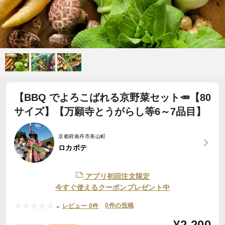
【BBQ でよろこばれる京野菜セット🥕【80
サイズ】【万願寺とうがらし等6～7品目】
京都府南丹市美山町
ロカポテ
アプリ初回注文限定
今すぐ使えるクーポンプレゼント中
-
0件の投稿
レビュー 0件
¥
2,200