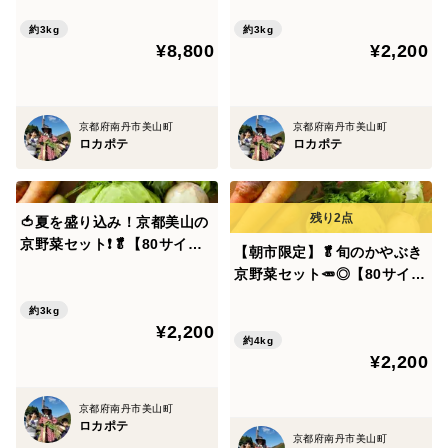
約3kg
約3kg
¥8,800
¥2,200
京都府南丹市美山町
京都府南丹市美山町
ロカポテ
ロカポテ
🍅夏を盛り込み！京都美山の
京野菜セット❗🥬【80サイ
【朝市限定】🥬旬のかやぶき
ズ】【6品目】
京野菜セット🥕◎【80サイ
ズ】【6～7品目】
約3kg
¥2,200
約4kg
¥2,200
京都府南丹市美山町
ロカポテ
京都府南丹市美山町