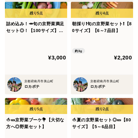
い！
詰め込み！🥕旬の京野菜満足
朝採り❗旬の京野菜セット❗【8
セット◎！【100サイズ】【7
0サイズ】【6～7品目】
～8品目】
約3g
¥3,000
¥2,200
京都府南丹市美山町
京都府南丹市美山町
ロカポテ
ロカポテ
🍅🥒京野菜ブーケ💐【大切な
🍅夏の京野菜セット◎🥒【80
方へ◎野菜セット】
サイズ】【5～6品目】