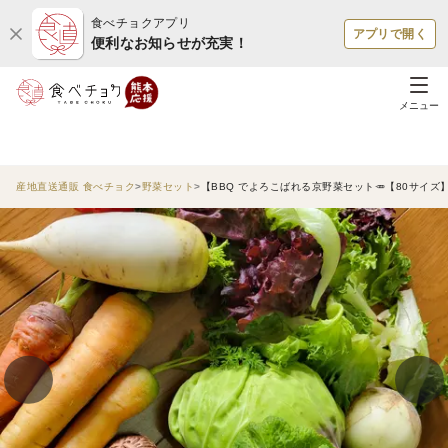
食べチョクアプリ
アプリで開く
便利なお知らせが充実！
メニュー
産地直送通販 食べチョク
野菜セット
【BBQ でよろこばれる京野菜セット🥕【80サイ