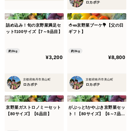
ロカポテ
詰め込み！旬の京野菜満足セ
🍅🥒京野菜ブーケ💐【父の日
ット❗100サイズ【7～9品目】
ギフト】
約3kg
約3kg
¥3,200
¥8,800
京都府南丹市美山町
京都府南丹市美山町
ロカポテ
ロカポテ
京野菜ガストロノミーセット
がぶっと❗かやぶき京野菜セッ
【80サイズ】【6品目】
ト！【80サイズ】【6～7品
目】