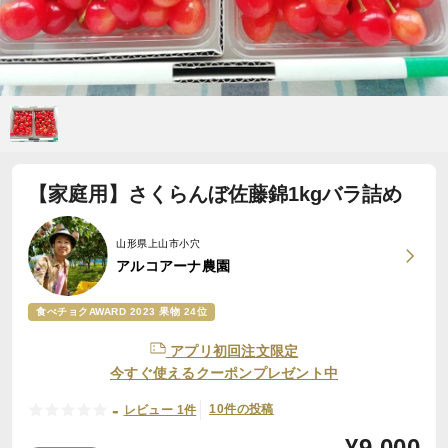
【家庭用】さくらんぼ佐藤錦1kgバラ詰め
山形県上山市小穴
アルコアーナ農園
食べチョクAWARD 2023 果物 24位
アプリ初回注文限定
今すぐ使えるクーポンプレゼント中
-
10件の投稿
レビュー 1件
¥
9,000