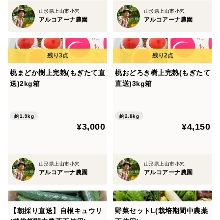
山形県上山市小穴
山形県上山市小穴
アルコアーナ農園
アルコアーナ農園
桃まどか樹上完熟(もぎたて直
桃おどろき樹上完熟(もぎたて
送)2kg箱
直送)3kg箱
約1.9kg
約2.8kg
¥3,000
¥4,150
山形県上山市小穴
山形県上山市小穴
アルコアーナ農園
アルコアーナ農園
【朝採り直送】自根キュウリ
野菜セットL(栽培期間中農薬