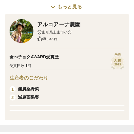
もっと見る
▼商品概要
山形県が誇るさくらんぼの王様<佐藤錦>
アルコアーナ農園
1kgバラ詰め
山形県上山市小穴
サイズ…M、L、2L
49いいね
ご家庭用のため、双子果、形のよくないもの、色づきの
よくないもの、粒の大きさがM～2Lの混合などですが、
果物
食べチョクAWARD受賞歴
味は美味しいさくらんぼです。
受賞回数 1回
ご家庭用にいかがでしょうか。
ご贈答でも喜ばれます。
生産者のこだわり
無農薬野菜
1
▼品種・味の特徴・食べ方
減農薬果実
2
さくらんぼの中でも一番糖度が高く、一番人気の品種
｢佐藤錦｣です。
▼数量、分量の目安