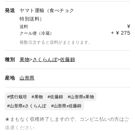
発送
ヤマト運輸（食べチョク
特別送料）
¥
送料
+
¥
275
クール便（冷蔵）
複数注文すると送料がまとまります。
種別
果物
さくらんぼ
佐藤錦
産地
山形県
慣行栽培
果物
佐藤錦
山形県x果物
山形県xさくらんぼ
山形県x佐藤錦
★まもなく収穫終了しますので、コンビニ払いの方はご
遠慮ください