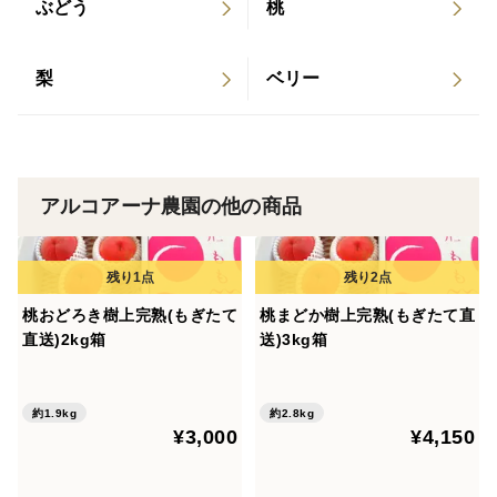
ぶどう
桃
梨
ベリー
アルコアーナ農園の他の商品
桃おどろき樹上完熟(もぎたて
桃まどか樹上完熟(もぎたて直
直送)2kg箱
送)3kg箱
約1.9kg
約2.8kg
¥3,000
¥4,150