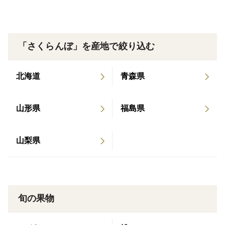
1kg(500g入りパック2個入り)
化粧箱入り
▼注文に際しての注意点（配送方法や納期指定など）
「さくらんぼ」を産地で絞り込む
クール便での発送です。
一番美味しい時にお届けしたいので、日にち指定できま
北海道
青森県
せん。
どうしても受け取れない日がある場合はご連絡くださ
山形県
福島県
い。
6月中下旬の発送予定です。
山梨県
(これからの天候により、収穫時期がずれる場合があり
ます。)
★まもなく収穫終了しますので、コンビニ払いの方はご
旬の果物
遠慮ください