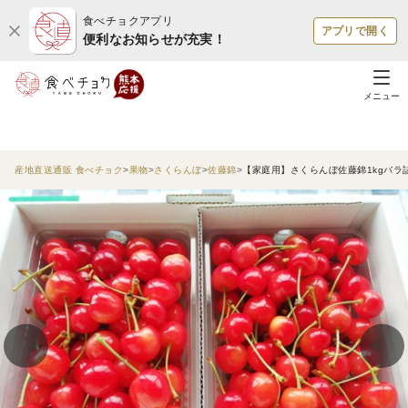
食べチョクアプリ
アプリで開く
便利なお知らせが充実！
メニュー
産地直送通販 食べチョク
果物
さくらんぼ
佐藤錦
【家庭用】さくらんぼ佐藤錦1kgバラ