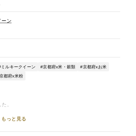
。
イーン
ミルキークイーン
京都府x米・穀類
京都府xお米
京都府x米粉
した。
もっと見る
ける必要がなく扱いやすく、油を吸いにくい為、揚げ