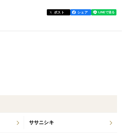
レルギーのある方グルテンフリーを取り入れてる方に
ポスト
シェア
シチューのとろみ付けなど色々な料理にお使いいただ
。
ササニシキ