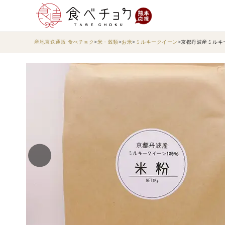
産地直送通販 食べチョク
米・穀類
お米
ミルキークイーン
京都丹波産ミルキー