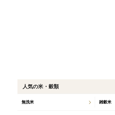
人気の米・穀類
無洗米
雑穀米