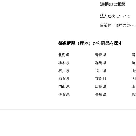
連携のご相談
法人連携について
自治体・省庁の方へ
都道府県（産地）から商品を探す
北海道
青森県
岩
栃木県
群馬県
埼
石川県
福井県
山
滋賀県
京都府
大
岡山県
広島県
山
佐賀県
長崎県
熊