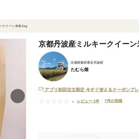
クイーン米粉1kg
京都丹波産ミルキークイーン米
京都府船井郡京丹波町
たむら畑
アプリ初回注文限定
今すぐ使えるクーポンプレ
-
7件の投稿
レビュー 1件