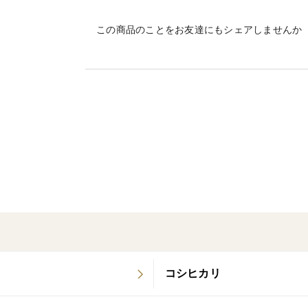
小麦粉の代用品として使いやすいので、ア
もオススメです！
この商品のことをお友達にもシェアしませんか
揚げ物・パン・お菓子・ホワイトソースや
け、赤ちゃんの離乳食10倍粥にもなります
コシヒカリ