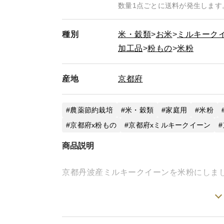
数量1点ごとに送料が発生します
種別
米・穀類
お米
ミルキーク
加工品
粉もの
米粉
産地
京都府
農薬節約栽培
米・穀類
家庭用
米粉
京都府x粉もの
京都府xミルキークイーン
商品説明
京都丹波産ミルキークイーンを米粉にしま
米粉はダマになりにくいので、振るいにか
物をカラッと揚げることができます。