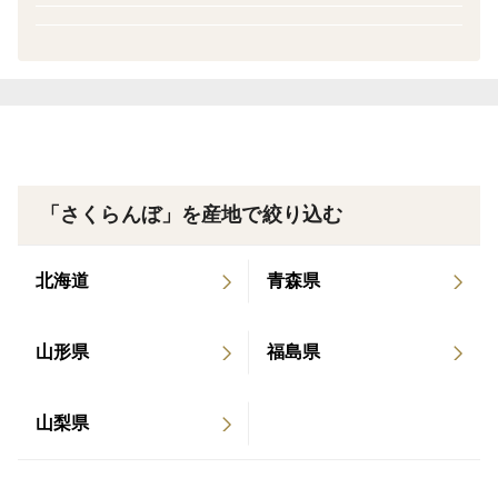
としては出荷できないさくらんぼを、ご家庭用としてお
手頃な価格で販売させていただいています。
見た目は気にしない方、フードロスを減らしたい方、ご
理解の上、ご購入くださいますよう、よろしくお願いい
たします。
＜朝採りの新鮮な果実を、その日のうちに発送＞
「さくらんぼ」を産地で絞り込む
さくらんぼの収穫は、早朝の涼しい時間帯だけで行い、
適正に温度管理された施設で選別・箱詰をして、その日
北海道
青森県
のうちに発送させていただきます。
山形県
福島県
＜味＞
パリッとした食感、甘さと程よい酸味のバランスが特徴
で、 山形のさくらんぼで一番人気のある品種です。葉
山梨県
摘みは行わずに、自然のチカラで果実が色づくまで待
ち、収穫前に農園のさくらんぼの木を丁寧に観察し、味