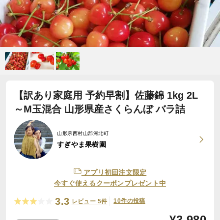
【訳あり家庭用 予約早割】佐藤錦 1kg 2L
～M玉混合 山形県産さくらんぼ バラ詰
山形県西村山郡河北町
すぎやま果樹園
アプリ初回注文限定
今すぐ使えるクーポンプレゼント中
3.3
10件の投稿
レビュー 5件
¥
3,980