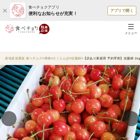
食べチョクアプリ
アプリで開く
便利なお知らせが充実！
メニュー
産地直送通販 食べチョク
果物
さくらんぼ
佐藤錦
【訳あり家庭用 予約早割】佐藤錦 1k