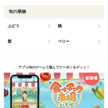
見をしながら、最高に美味しいタイミングで収穫してい
ます。
旬の果物
＜栽培のこだわり＞
ぶどう
桃
欧州で主流な、自然のチカラを生かした栽培方法をヒン
トに、当果樹園は化学肥料や除草剤を使用しておりませ
梨
ベリー
ん。草刈りも極力せず、土が持つ自然の力で、果実本来
のおいしさを引き出すような栽培方法を実践していま
す。こまめにの農園を観察しながら、必要最低限の消毒
などを行いますが、基準より大幅に少ない散布に抑えて
アプリ内のゲームで遊んでクーポンをゲット！
おります。
＜産地の特徴＞
「日本一のさくらんぼ」で知られる山形県東根市、また
は河北町
豊かな土壌と恵まれた山形盆地の環境により甘味が強く