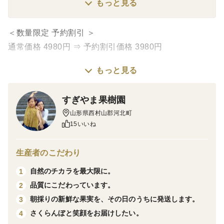
ては出荷できないさくらんぼを、ご家庭用としてお手頃な
もっと見る
価格で販売させていただいています。見た目は気にしない
方、フードロスを減らしたい方、ご理解の上、ご購入くだ
＜数量限定 予約割引 ＞
さいますよう、よろしくお願いいたします。
通常価格 4980円 ⇒ 予約割引価格 3980円
もっと見る
＜商品内容＞
''訳あり家庭用'' 山形県産さくらんぼ 佐藤錦 2L～M玉
すぎやま果樹園
混合 バラ詰 １kg
山形県西村山郡河北町
品種：佐藤錦
15いいね
重量：１キロ
等級：訳あり家庭用
生産者のこだわり
階級：2Lサイズ～Mサイズの混合になります。
自然のチカラを最大限に。
1
品質にこだわっています。
2
【訳あり家庭用】
朝採りの新鮮な果実を、その日のうちに発送します。
3
着色不良、双子果実、小さな実割れなど、通常のさくら
さくらんぼと笑顔をお届けしたい。
4
んぼと同様にご賞味いただけますが、贈答品や通常商品