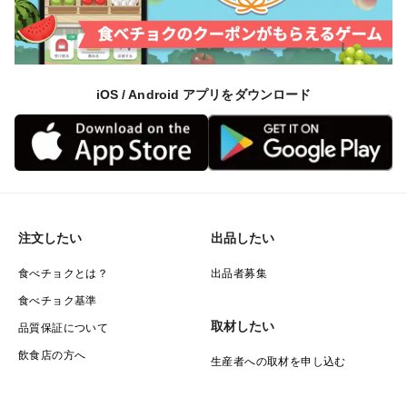
えぐみのない本当においしい果実を皆様に食べていただ
きたいです。
＜品種など＞
iOS / Android アプリをダウンロード
佐藤錦
＜配送方法＞
ゆうパック、またはクロネコヤマト
※沖縄、離島への発送は出来ません。
※発送日から２日以内にお受け取りになれないお客様
注文したい
出品したい
は、
食べチョクとは？
出品者募集
品質保証は出来ませんので、ご了承ください。
食べチョク基準
※配送方法のご指定はいただけません。
取材したい
品質保証について
飲食店の方へ
生産者への取材を申し込む
＜発送時期について＞
6月中旬より～7月上旬頃に、ご注文順に発送させていた