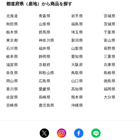
優（着色50%以上）
都道府県（産地）から商品を探す
階級：2L（25mm 以上） ＞L（22mm 以上） ＞
北海道
青森県
岩手県
宮城県
M（19mm以上）
秋田県
山形県
福島県
茨城県
栃木県
群馬県
埼玉県
千葉県
＜保存方法＞
東京都
神奈川県
新潟県
富山県
さくらんぼは、とてもデリケートな果実ですので、速や
石川県
福井県
山梨県
長野県
かにお受け取りをお願いします。 お受け取り後は、冷
岐阜県
静岡県
愛知県
三重県
暗所に保存しなるべく早くお召し上がり下さい。お召し
滋賀県
京都府
大阪府
兵庫県
上がりの前に軽く水洗いし、 冷水で冷やすか冷蔵庫で
奈良県
和歌山県
鳥取県
島根県
岡山県
広島県
山口県
徳島県
20分前後冷やしてから 食べていただくとおいしくお召
香川県
愛媛県
高知県
福岡県
し上がりになれます。
佐賀県
長崎県
熊本県
大分県
宮崎県
鹿児島県
沖縄県