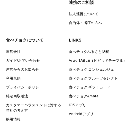
連携のご相談
だきます。
※お届け日の指定はお受けできません。
法人連携について
※天候により商品の出荷が大幅に前後する可能性もござ
自治体・省庁の方へ
います。
食べチョクについて
LINKS
〈複数個ご購入される場合の送料について〉
運営会社
食べチョクふるさと納税
2個以上の複数個ご購入をご希望の場合は、専用ページ
ガイド/お問い合わせ
Vivid TABLE（ビビッドテーブル）
をおつくりします。
通常60サイズでの発送になりますが、2個以上の複数個
運営からのお知らせ
食べチョク コンシェルジュ
の場合、1個増えるごとに80、100、120サイズで発送が
利用規約
食べチョク フルーツセレクト
可能ですので、送料がお得になります。
プライバシーポリシー
食べチョク ギフトカード
お気軽にお問い合わせください。
特定商取引法
食べチョク&more
カスタマーハラスメントに対する
iOSアプリ
当社の考え方
＜佐藤錦の等級/階級について＞
Androidアプリ
山形県標準出荷規格
採用情報
等級：特秀（着色70%以上）＞ 秀（着色60%以上）＞