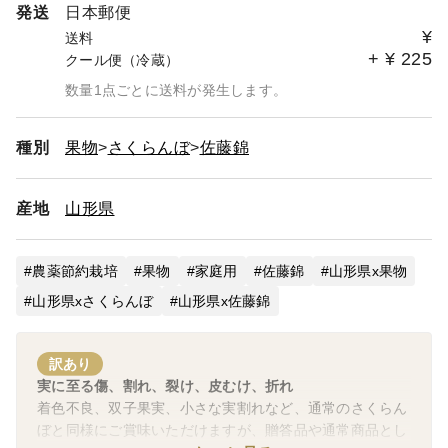
発送
日本郵便
¥
送料
+
¥
225
クール便（冷蔵）
数量1点ごとに送料が発生します。
種別
果物
さくらんぼ
佐藤錦
産地
山形県
農薬節約栽培
果物
家庭用
佐藤錦
山形県x果物
山形県xさくらんぼ
山形県x佐藤錦
訳あり
実に至る傷、割れ、裂け、皮むけ、折れ
着色不良、双子果実、小さな実割れなど、通常のさくらん
ぼと同様にご賞味いただけますが、贈答品や通常商品とし