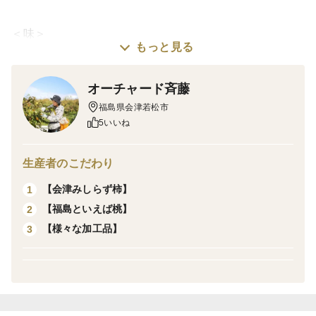
＜味＞
もっと見る
凝縮された甘味が特徴の商品です。
そのままお召し上がりいただけます。
オーチャード斉藤
また、ヨーグルトに混ぜるのもオススメです。
福島県会津若松市
5いいね
※柿表面に黒い線や斑点がついている物もございます
が、柿の成分（タンニン）の影響ですので、そのままお
生産者のこだわり
召し上がりください。
【会津みしらず柿】
1
※柿表面に白い斑点が現れる事がございますが、柿の糖
【福島といえば桃】
2
分が表面にしみ出し乾いたものですので、そのままお召
【様々な加工品】
3
し上がりください。
※大きさ、色、硬さは個体差により異なる場合がござい
ます。
＜製造のこだわり＞