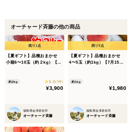
みしらず柿を一つ一つ丁寧に皮をむき、温風乾燥機で
じっくりと乾燥させたあんぽ柿です。保存料・人工甘味
料など一切使用しておりません。
オーチャード斉藤の他の商品
贈答用としても好評をいただいております。
＜産地の特徴＞
会津盆地は気温の寒暖差が大きく、美味しい果物が育ち
【夏ギフト】品種おまかせ
【夏ギフト】品種おまかせ
小箱6〜10玉（約２kg）【7
4〜5玉（約1kg）【7月15日
ます。
月15日頃〜8月10日頃まで販
頃〜8月10日頃まで販売】
売】
＜品種など＞
5.0
(7件)
約2kg
約1kg
¥3,900
¥1,980
会津みしらず柿（たねなし柿です）
＜賞味期限＞
福島県会津若松市
福島県会津若松市
出荷日より２週間程度
オーチャード斉藤
オーチャード斉藤
＜クール便＞