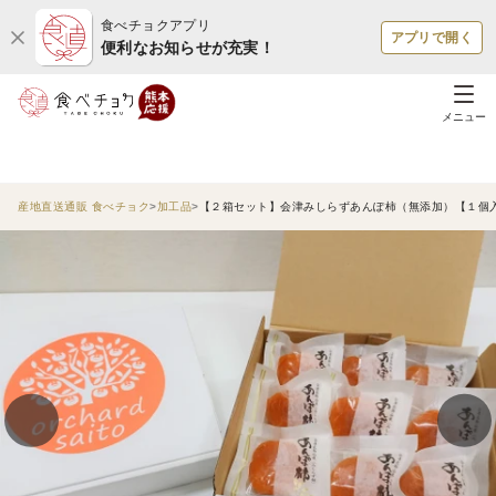
食べチョクアプリ
アプリで開く
便利なお知らせが充実！
メニュー
産地直送通販 食べチョク
加工品
【２箱セット】会津みしらずあんぽ柿（無添加）【１個