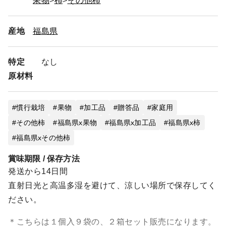
果物
柿
その他柿
産地
福島県
特定
なし
原材料
慣行栽培
果物
加工品
贈答品
家庭用
その他柿
福島県x果物
福島県x加工品
福島県x柿
福島県xその他柿
賞味期限 / 保存方法
発送から14日間
直射日光と高温多湿を避けて、涼しい場所で保存してく
ださい。
＊こちらは１個入９袋の、２箱セット販売になります。