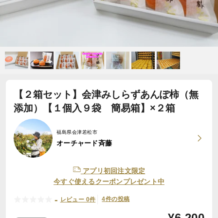
【２箱セット】会津みしらずあんぽ柿（無
添加）【１個入９袋 簡易箱】×２箱
福島県会津若松市
オーチャード斉藤
アプリ初回注文限定
今すぐ使えるクーポンプレゼント中
-
4件の投稿
レビュー 0件
¥
6,200