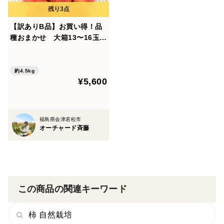
３月〜１０月
【訳ありB品】お買い得！品
種おまかせ 大箱13〜16玉
※商品画像はイメージです。デザインが変更になる場合
（約４.５kg）【7月15日頃〜
がございます。
8月10日頃まで販売】
約4.5kg
¥5,600
福島県会津若松市
オーチャード斉藤
この商品の関連キーワード
柿 自然栽培