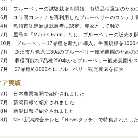
7年3月 ブルーベリーの試験栽培を開始。有望品種選定のため
9年6月 ユリ廃コンテナを再利用したブルーベリーのコンテナ
0年4月 魚沼市認定新規就農者に認定、農家として独立
年7月 屋号を「Maries Farm」とし、ブルーベリーの販売を
0年10月 ブルーベリー17品種を新たに導入。生産規模を100
1年7月 魚沼市八色原に30aのブルーベリー観光農園のための
2年7月 収穫可能な7品種250本からブルーベリー観光農園を
3年7月 27品種約1000本にブルーベリー観光農園を拡大
ィア実績
2年7月 日本農業新聞で紹介されました
2年7月 新潟日報で紹介されました
3年8月 新潟日報で紹介されました
3年8月 NST新潟総合テレビ「Newsタッチ」で特集されまし