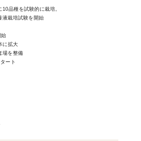
に10品種を試験的に栽培。
養液栽培試験を開始
開始
0本に拡大
ほ場を整備
スタート
た