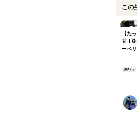
この
【たっ
甘！樹
ーベリー
パック
約1kg