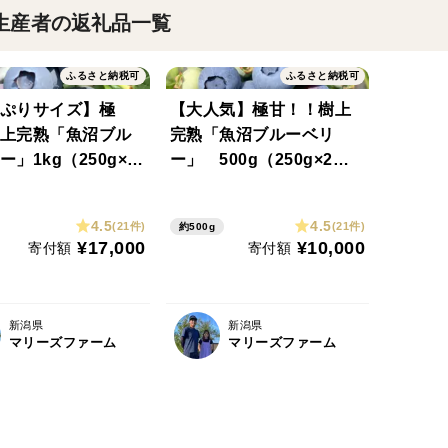
生産者の返礼品一覧
ふるさと納税可
ふるさと納税可
ぷりサイズ】極
【大人気】極甘！！樹上
上完熟「魚沼ブル
完熟「魚沼ブルーベリ
」1kg（250g×4
ー」 500g（250g×2パ
）
ック）
4.5
4.5
(21件)
(21件)
約500g
¥17,000
¥10,000
寄付額
寄付額
新潟県
新潟県
マリーズファーム
マリーズファーム