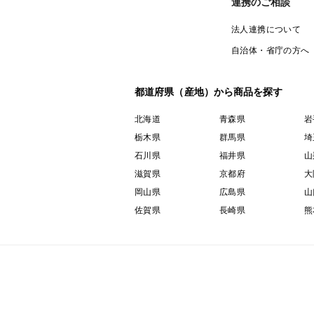
連携のご相談
法人連携について
自治体・省庁の方へ
都道府県（産地）から商品を探す
北海道
青森県
岩
栃木県
群馬県
埼
石川県
福井県
山
滋賀県
京都府
大
岡山県
広島県
山
佐賀県
長崎県
熊