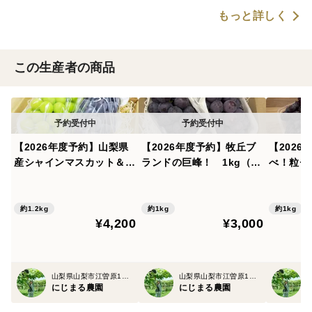
もっと詳しく
この生産者の商品
【2026年度予約】山梨県
【2026年度予約】牧丘ブ
【202
産シャインマスカット＆巨
ランドの巨峰！ 1kg（2
べ！粒セ
峰セット 1.2㎏（2～3
～3房）
インマス
房）
約1.2kg
約1kg
約1kg
¥4,200
¥3,000
山梨県山梨市江曽原1011
山梨県山梨市江曽原1011
にじまる農園
にじまる農園